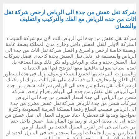
شركة نقل عفش من جدة الى الرياض ارخص شركة نقل
اثاث من جده للرياض مع الفك والتركيب والتغليف
والضمان
شركة نقل عفش من جدة الى الرياض انت الان مع شركة الشيماء
الشركة الاولى لنقل العفش داخل وخارج مدن المملكة بصفة عامة
وبصفة خاصة ارخص و اسرع و افضل شركة نقل اثاث من جدة الى
الرياض والمصنفة فى دليل نقل العفش بجدة كاحدى افضل شركات
نقل العفش بجده و مكه و الرياض ولم يكن ذلك وليد الصدفة بل
لعدة اسباب سوف نناقشها معها لنوضح فيها اهم الخدمات
والمميزات التى نقدمها لجميع العملاء وسوف نزيل فى هذه السطور
كل القلق والمخاوف التى قد تنتابك على نقل اثاث منزلك او مكتبك
او شركتك نقل بضائع من جدة الى الرياض شركات شحن من جدة
الى الرياض نقل عفش من جده الى الرياض حراج ارخص شركة
شحن من الرياض الى جدة أسعار الشحن من جدة الى الرياض
شركات شحن من جدة للرياض شركة نقل عفش مخرج من جدة
الى الرياض فبسبب اتساع رقعة المملكة العربية السعودية وكثرة
ضواحيها ومدنها قد تضطرنا احيانا ظروف العمل الى نقل عفش من
جدة الى اى مدينة اخرى او ربما نود القيام بنقل عفش داخل جدة
من حى الى حى اخر لقرب المنزل الجديد من العمل او من
المدارس او من الجامعات او ربما سنجد راحة فى المنزل الجديد او
ايا كانت الاسباب التى تجعلنا نفكر فى نقل اثاث...