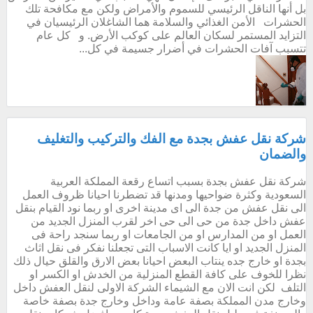
بل أنها الناقل الرئيسي للسموم والأمراض ولكن مع مكافحة تلك
الحشرات الأمن الغذائي والسلامة هما الشاغلان الرئيسيان في
التزايد المستمر لسكان العالم على كوكب الأرض. و كل عام
تتسبب آفات الحشرات في أضرار جسيمة في كل...
شركة نقل عفش بجدة مع الفك والتركيب والتغليف
والضمان
شركة نقل عفش بجدة بسبب اتساع رقعة المملكة العربية
السعودية وكثرة ضواحيها ومدنها قد تضطرنا احيانا ظروف العمل
الى نقل عفش من جدة الى اى مدينة اخرى او ربما نود القيام بنقل
عفش داخل جدة من حى الى حى اخر لقرب المنزل الجديد من
العمل او من المدارس او من الجامعات او ربما سنجد راحة فى
المنزل الجديد او ايا كانت الاسباب التى تجعلنا نفكر فى نقل اثاث
بجدة او خارج جده ينتاب البعض احيانا بعض الارق والقلق حيال ذلك
نظرا للخوف على كافة القطع المنزلية من الخدش او الكسر او
التلف لكن انت الان مع الشيماء الشركة الاولى لنقل العفش داخل
وخارج مدن المملكة بصفة عامة وداخل وخارج جدة بصفة خاصة