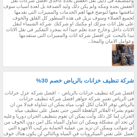
والمصنفة فى دليل نقل العفش بجدة كاحدى افضل شركات نقل
العفش بجدة ومكه ولم يكن ذلك وليد الصدفة بل لعدة اسباب سوف
نناقشها معها لنوضح فيها اهم الخدمات والمميزات التى نقدمها
لجميع العملاء وسوف نزيل فى هذه السطور كل القلق والخوف
على نقل اثاث منزلك او مكتبك او شركتك شركة الشيماء لنقل
الاثاث داخل وخارج جدة نعلم جيدا انه بمجرد التفكير فى نقل الاثاث
نبدا بالبحث عن افضل شركة اثاث والمميزات التى ستقدمها
وعوامل الامان والمحا...
شركة تنظيف خزانات بالرياض خصم 30%
افضل شركة تنظيف خزانات بالرياض - افضل شركة عزل خزانات
فى الرياض تعتبر شركة جواهر افضل شركة تنظيف خزانات
بالرياض توفر الأمان لكل كوب مياه يمكن ان تتناوله فبدلا من ان
تقوم بشراء الفلاتر الباهظة الثمن حتى تعمل على تنظيف مياه
الخزان لما كل ذلك وأنت يمكن ان تقوم بتنظيف الخزان دوريا وعليه
لن تجد أي مشكلة ويمكن ان تتناول المياه بكل امن دون الخوف من
أي شوائب ويمكن ان تزيد من عملية الحماية بتركيب الأجهزة التي
تعمل على تفتي الميكروبات فى المياه وبالتالي لن يكون هناك خوف