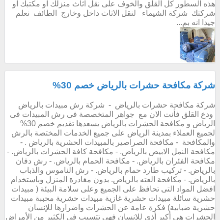
هذه السطور كل القلق والخوف على نقل اثاث منزلك او مكتبك او
شركتك شركة الشيماء لنقل الاثاث داخل وخارج الطائف نعلم
جيدا انه بم...
شركة مكافحة حشرات بالرياض خصم 30%
شركة مكافحة حشرات بالرياض - شركة رش مبيدات بالرياض
ودع القلق فأنت الان مع جواهر المتخصصة فى رش المبيدات فى
الرياض و مكافحة الحشرات بالرياض يسعدها تقديم خصم 30%
لجميع العملاء بمدينة الرياض على جميع الخدمات المختصة بالرش
والمكافحة - مكافحة الصراصير بالمبيدات الحشرية بالرياض . -
مكافحة النمل الابيض بالرياض. - مكافحة كافة الحشرات بالرياض. -
مكافحة الفئران بالرياض. - مكافحة الحمام بالرياض. - رش دفان
بالرياض. - تركيب طارد حمام بالرياض. - رش الناموس والذباب
بالرياض. - مكافحة العته بالرياض. بدون مغادرة المنزل وباستخدام
افضل المواد التى تحافظ على الجميع وعلى سلامة البيئة ( مبيدات
حشرية سائلة مبيدات حشرية غازية مبيدات حشرية محببة مبيدات
حشرية ضبابية) فكرة عامة عن الحشرات واضرارها للإنسان
الحشرات هي أكبر أذى للإنسان فهي تتسبب في الكثير من الأمراض