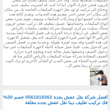
المكيفات ستجدها لدينا , واذا كان لديك مكيف يحتاج الى شحن
فريون فنحن خيارك الاول, اما اذا كنت قد اشتريت مكيف جديد
وتحتاج الى تركيبه او تود نقل اجهزة المكيفات الخاصة بك من مكان
الى مكان اخر فنحن اجدر بتقديم هذه الخدمات, ونقدم كافة هذه
الخدمات لجميع انواع وماركات المكيفات وسوف نقوم بسرد بعض
انواع المكيفات وخصاصئها غسيل تنظيف فك تركيب شحن فريون
شباك سبليت مركزى كونسيلد شركة تنظيف مكيفات بالرياض
بغض النظر عن ارتفاع درجة الحرارة فى فصل الشتاء ايضا بمدينة
الرياض الا انها تعتبر فترة لاجهزة التكييف لانه يقل تشغيل الاجهزة
فى هذه الفترة وقد تمتد لفترة طويلة ,وعندما يقترب فصل الصيف
من الدخول يجب علينا عمل صيانة كاملة لاجهزة المكيفات حتى تبدأ
بدخول الصيف وجميعها يعمل بحالة جيدة ويقاوم فترة حرارة
الصيف المعتادة شركة صيانة المكيفات بالرياض الكثير منا قد
يقضى فترة الشتاء فى بعض المدن او البلدان الاخرى او ترك البيت
لاى سبب او ربما بعض ال...
افضل شركة نقل عفش بجدة 0561818362 خصم 30%
فك تركيب تغليف دينا نقل عفش بجده مغلقة