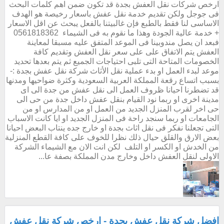
ارخص شركات نقل العفش بجدة قد تكون ضمن اهم كلمات البحث
فى جوجل ولكن تقديم خدمة نقل عفش باسعار رخيصة هو الهدف
الاساسى لنا فقط بالطبع فإن غالبيتنا بالفعل يبحث عن اقل الاسعار
+ خدمة عالية الجودة وهذا ما نقوم به فى الشيماء 0561818362
فبعد ان يصل مندوبينا فى الموعد المتفق عليه مسبقا لمعاينة
العفش يتم الاتفاق على على سعر نقل العفش وتقديم كافة
الخصومات المتاحة التى تلبى احتياجات الجميع ثم يتم بعدها تحديد
موعد لبدء العمل او بدء عملية نقل الأثاث شركة نقل عفش بجدة :-
بسبب اتساع رقعة المملكة العربية السعودية وكثرة ضواحيها ومدنها
قد تضطرنا احيانا ظروف العمل الى نقل عفش من جدة الى اى
مدينة اخرى او ربما نود القيام بنقل عفش داخل جدة من حى الى
حى اخر لقرب المنزل الجديد من العمل او من المدارس او من
الجامعات او ربما سنجد راحة فى المنزل الجديد او ايا كانت الاسباب
التى تجعلنا نفكر فى نقل اثاث بجدة او خارج جده ينتاب البعض احيانا
بعض الارق والقلق حيال ذلك نظرا للخوف على كافة القطع المنزلية
من الخدش او الكسر او التلف لكن انت الان مع الشيماء الشركة
الاولى لنقل العفش داخل وخارج مدن المملكة بصفة عا...
افضل شركة نقل عفش بجدة - ارخص شركة نقل عفش