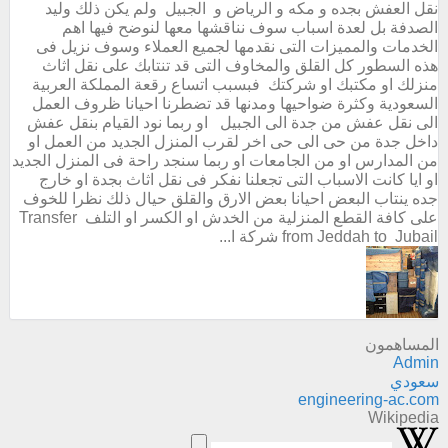
نقل العفش بجده و مكه و الرياض و الجبيل ولم يكن ذلك وليد
الصدفة بل لعدة اسباب سوف نناقشها معها لنوضح فيها اهم
الخدمات والمميزات التى نقدمها لجميع العملاء وسوف نزيل فى
هذه السطور كل القلق والمخاوف التى قد تنتابك على نقل اثاث
منزلك او مكتبك او شركتك فبسبب اتساع رقعة المملكة العربية
السعودية وكثرة ضواحيها ومدنها قد تضطرنا احيانا ظروف العمل
الى نقل عفش من جدة الى الجبيل او ربما نود القيام بنقل عفش
داخل جدة من حى الى حى اخر لقرب المنزل الجديد من العمل او
من المدارس او من الجامعات او ربما سنجد راحة فى المنزل الجديد
او ايا كانت الاسباب التى تجعلنا نفكر فى نقل اثاث بجدة او خارج
جده ينتاب البعض احيانا بعض الارق والقلق حيال ذلك نظرا للخوف
على كافة القطع المنزلية من الخدش او الكسر او التلف Transfer
from Jeddah to Jubail شركة ا...
المساهمون
Admin
سعودي
engineering-ac.com
Wikipedia