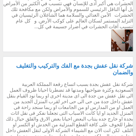
الحشرات هي أكبر أذى للإنسان فهي تتسبب في الكثير من الأمراض
بل أنها الناقل الرئيسي للسموم والأمراض ولكن مع مكافحة تلك
الحشرات الأمن الغذائي والسلامة هما الشاغلان الرئيسيان في
التزايد المستمر لسكان العالم على كوكب الأرض. و كل عام
تتسبب آفات الحشرات في أضرار جسيمة في كل...
شركة نقل عفش بجدة مع الفك والتركيب والتغليف
والضمان
شركة نقل عفش بجدة بسبب اتساع رقعة المملكة العربية
السعودية وكثرة ضواحيها ومدنها قد تضطرنا احيانا ظروف العمل
الى نقل عفش من جدة الى اى مدينة اخرى او ربما نود القيام بنقل
عفش داخل جدة من حى الى حى اخر لقرب المنزل الجديد من
العمل او من المدارس او من الجامعات او ربما سنجد راحة فى
المنزل الجديد او ايا كانت الاسباب التى تجعلنا نفكر فى نقل اثاث
بجدة او خارج جده ينتاب البعض احيانا بعض الارق والقلق حيال ذلك
نظرا للخوف على كافة القطع المنزلية من الخدش او الكسر او
التلف لكن انت الان مع الشيماء الشركة الاولى لنقل العفش داخل