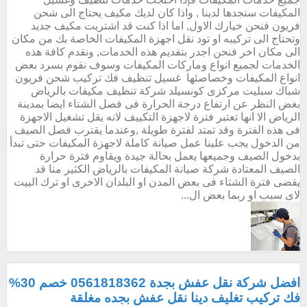
المكيفات ستجدها لدينا , واذا كان لديك مكيف يحتاج الى شحن
فريون فنحن خيارك الاول, اما اذا كنت قد اشتريت مكيف جديد
وتحتاج الى تركيبه او تود نقل اجهزة المكيفات الخاصة بك من مكان
الى مكان اخر فنحن اجدر بتقديم هذه الخدمات, ونقدم كافة هذه
الخدمات لجميع انواع وماركات المكيفات وسوف نقوم بسرد بعض
انواع المكيفات وخصاصئها غسيل تنظيف فك تركيب شحن فريون
شباك سبليت مركزى كونسيلد شركة تنظيف مكيفات بالرياض
بغض النظر عن ارتفاع درجة الحرارة فى فصل الشتاء ايضا بمدينة
الرياض الا انها تعتبر فترة لاجهزة التكييف لانه يقل تشغيل الاجهزة
فى هذه الفترة وقد تمتد لفترة طويلة ,وعندما يقترب فصل الصيف
من الدخول يجب علينا عمل صيانة كاملة لاجهزة المكيفات حتى تبدأ
بدخول الصيف وجميعها يعمل بحالة جيدة ويقاوم فترة حرارة
الصيف المعتادة شركة صيانة المكيفات بالرياض الكثير منا قد
يقضى فترة الشتاء فى بعض المدن او البلدان الاخرى او ترك البيت
لاى سبب او ربما بعض ال...
افضل شركة نقل عفش بجدة 0561818362 خصم 30%
فك تركيب تغليف دينا نقل عفش بجده مغلقة