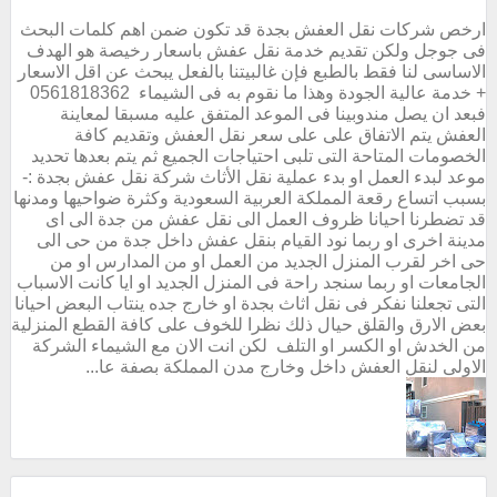
ارخص شركات نقل العفش بجدة قد تكون ضمن اهم كلمات البحث
فى جوجل ولكن تقديم خدمة نقل عفش باسعار رخيصة هو الهدف
الاساسى لنا فقط بالطبع فإن غالبيتنا بالفعل يبحث عن اقل الاسعار
+ خدمة عالية الجودة وهذا ما نقوم به فى الشيماء 0561818362
فبعد ان يصل مندوبينا فى الموعد المتفق عليه مسبقا لمعاينة
العفش يتم الاتفاق على على سعر نقل العفش وتقديم كافة
الخصومات المتاحة التى تلبى احتياجات الجميع ثم يتم بعدها تحديد
موعد لبدء العمل او بدء عملية نقل الأثاث شركة نقل عفش بجدة :-
بسبب اتساع رقعة المملكة العربية السعودية وكثرة ضواحيها ومدنها
قد تضطرنا احيانا ظروف العمل الى نقل عفش من جدة الى اى
مدينة اخرى او ربما نود القيام بنقل عفش داخل جدة من حى الى
حى اخر لقرب المنزل الجديد من العمل او من المدارس او من
الجامعات او ربما سنجد راحة فى المنزل الجديد او ايا كانت الاسباب
التى تجعلنا نفكر فى نقل اثاث بجدة او خارج جده ينتاب البعض احيانا
بعض الارق والقلق حيال ذلك نظرا للخوف على كافة القطع المنزلية
من الخدش او الكسر او التلف لكن انت الان مع الشيماء الشركة
الاولى لنقل العفش داخل وخارج مدن المملكة بصفة عا...