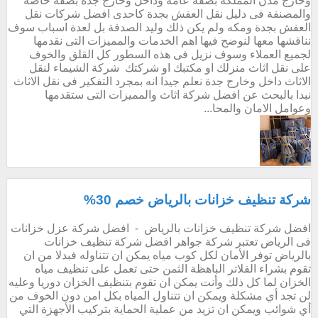
وخارج مدن المملكة بصفة عامة وداخل وخارج جدة بصفة خاصة
والمصنفة فى دليل نقل العفش بجدة كاحدى افضل شركات نقل
العفش بجدة ومكه ولم يكن ذلك وليد الصدفة بل لعدة اسباب سوف
نناقشها معها لنوضح فيها اهم الخدمات والمميزات التى نقدمها
لجميع العملاء وسوف نزيل فى هذه السطور كل القلق والخوف
على نقل اثاث منزلك او مكتبك او شركتك شركة الشيماء لنقل
الاثاث داخل وخارج جدة نعلم جيدا انه بمجرد التفكير فى نقل الاثاث
نبدا بالبحث عن افضل شركة اثاث والمميزات التى ستقدمها
وعوامل الامان والمحا...
شركة تنظيف خزانات بالرياض خصم 30%
افضل شركة تنظيف خزانات بالرياض - افضل شركة عزل خزانات
فى الرياض تعتبر شركة جواهر افضل شركة تنظيف خزانات
بالرياض توفر الأمان لكل كوب مياه يمكن ان تتناوله فبدلا من ان
تقوم بشراء الفلاتر الباهظة الثمن حتى تعمل على تنظيف مياه
الخزان لما كل ذلك وأنت يمكن ان تقوم بتنظيف الخزان دوريا وعليه
لن تجد أي مشكلة ويمكن ان تتناول المياه بكل امن دون الخوف من
أي شوائب ويمكن ان تزيد من عملية الحماية بتركيب الأجهزة التي