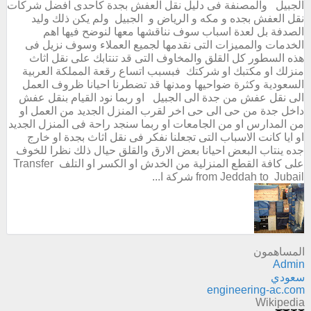
الجبيل والمصنفة فى دليل نقل العفش بجدة كاحدى افضل شركات
نقل العفش بجده و مكه و الرياض و الجبيل ولم يكن ذلك وليد
الصدفة بل لعدة اسباب سوف نناقشها معها لنوضح فيها اهم
الخدمات والمميزات التى نقدمها لجميع العملاء وسوف نزيل فى
هذه السطور كل القلق والمخاوف التى قد تنتابك على نقل اثاث
منزلك او مكتبك او شركتك فبسبب اتساع رقعة المملكة العربية
السعودية وكثرة ضواحيها ومدنها قد تضطرنا احيانا ظروف العمل
الى نقل عفش من جدة الى الجبيل او ربما نود القيام بنقل عفش
داخل جدة من حى الى حى اخر لقرب المنزل الجديد من العمل او
من المدارس او من الجامعات او ربما سنجد راحة فى المنزل الجديد
او ايا كانت الاسباب التى تجعلنا نفكر فى نقل اثاث بجدة او خارج
جده ينتاب البعض احيانا بعض الارق والقلق حيال ذلك نظرا للخوف
على كافة القطع المنزلية من الخدش او الكسر او التلف Transfer
from Jeddah to Jubail شركة ا...
المساهمون
Admin
سعودي
engineering-ac.com
Wikipedia