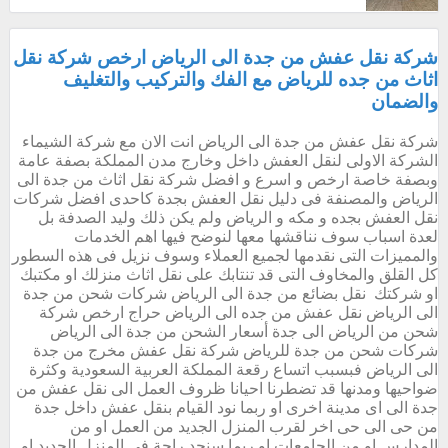
شركة نقل عفش من جدة الى الرياض ارخص شركة نقل
اثاث من جده للرياض مع الفك والتركيب والتغليف
والضمان
شركة نقل عفش من جدة الى الرياض انت الان مع شركة الشيماء
الشركة الاولى لنقل العفش داخل وخارج مدن المملكة بصفة عامة
وبصفة خاصة ارخص و اسرع و افضل شركة نقل اثاث من جدة الى
الرياض والمصنفة فى دليل نقل العفش بجدة كاحدى افضل شركات
نقل العفش بجده و مكه و الرياض ولم يكن ذلك وليد الصدفة بل
لعدة اسباب سوف نناقشها معها لنوضح فيها اهم الخدمات
والمميزات التى نقدمها لجميع العملاء وسوف نزيل فى هذه السطور
كل القلق والمخاوف التى قد تنتابك على نقل اثاث منزلك او مكتبك
او شركتك نقل بضائع من جدة الى الرياض شركات شحن من جدة
الى الرياض نقل عفش من جده الى الرياض حراج ارخص شركة
شحن من الرياض الى جدة أسعار الشحن من جدة الى الرياض
شركات شحن من جدة للرياض شركة نقل عفش مخرج من جدة
الى الرياض فبسبب اتساع رقعة المملكة العربية السعودية وكثرة
ضواحيها ومدنها قد تضطرنا احيانا ظروف العمل الى نقل عفش من
جدة الى اى مدينة اخرى او ربما نود القيام بنقل عفش داخل جدة
من حى الى حى اخر لقرب المنزل الجديد من العمل او من
المدارس او من الجامعات او ربما سنجد راحة فى المنزل الجديد او