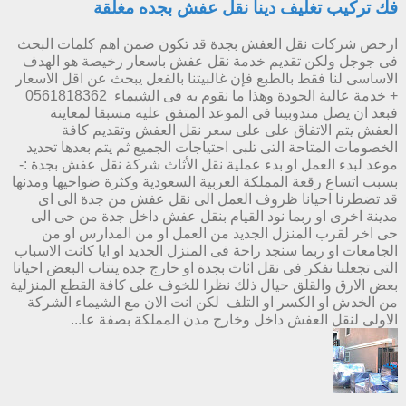
فك تركيب تغليف دينا نقل عفش بجده مغلقة
ارخص شركات نقل العفش بجدة قد تكون ضمن اهم كلمات البحث
فى جوجل ولكن تقديم خدمة نقل عفش باسعار رخيصة هو الهدف
الاساسى لنا فقط بالطبع فإن غالبيتنا بالفعل يبحث عن اقل الاسعار
+ خدمة عالية الجودة وهذا ما نقوم به فى الشيماء 0561818362
فبعد ان يصل مندوبينا فى الموعد المتفق عليه مسبقا لمعاينة
العفش يتم الاتفاق على على سعر نقل العفش وتقديم كافة
الخصومات المتاحة التى تلبى احتياجات الجميع ثم يتم بعدها تحديد
موعد لبدء العمل او بدء عملية نقل الأثاث شركة نقل عفش بجدة :-
بسبب اتساع رقعة المملكة العربية السعودية وكثرة ضواحيها ومدنها
قد تضطرنا احيانا ظروف العمل الى نقل عفش من جدة الى اى
مدينة اخرى او ربما نود القيام بنقل عفش داخل جدة من حى الى
حى اخر لقرب المنزل الجديد من العمل او من المدارس او من
الجامعات او ربما سنجد راحة فى المنزل الجديد او ايا كانت الاسباب
التى تجعلنا نفكر فى نقل اثاث بجدة او خارج جده ينتاب البعض احيانا
بعض الارق والقلق حيال ذلك نظرا للخوف على كافة القطع المنزلية
من الخدش او الكسر او التلف لكن انت الان مع الشيماء الشركة
الاولى لنقل العفش داخل وخارج مدن المملكة بصفة عا...