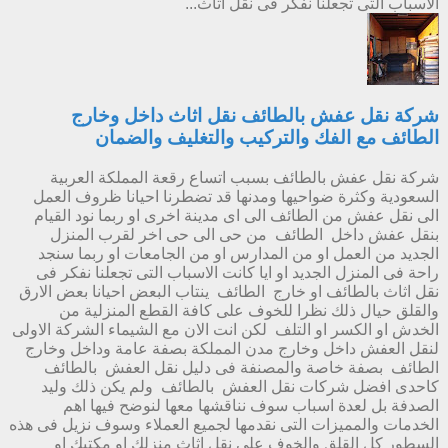
الاسباب التى تجعلنا نفكر فى نقل اثاث...
شركة نقل عفش بالطائف نقل اثاث داخل وخارج
الطائف مع الفك والتركيب والتغليف والضمان
شركة نقل عفش بالطائف بسبب اتساع رقعة المملكة العربية
السعودية وكثرة ضواحيها ومدنها قد تضطرنا احيانا ظروف العمل
الى نقل عفش من الطائف الى اى مدينة اخرى او ربما نود القيام
بنقل عفش داخل الطائف من حى الى حى اخر لقرب المنزل
الجديد من العمل او من المدارس او من الجامعات او ربما سنجد
راحة فى المنزل الجديد او ايا كانت الاسباب التى تجعلنا نفكر فى
نقل اثاث بالطائف او خارج الطائف ينتاب البعض احيانا بعض الارق
والقلق حيال ذلك نظرا للخوف على كافة القطع المنزلية من
الخدش او الكسر او التلف لكن انت الان مع الشيماء الشركة الاولى
لنقل العفش داخل وخارج مدن المملكة بصفة عامة وداخل وخارج
الطائف بصفة خاصة والمصنفة فى دليل نقل العفش بالطائف
كاحدى افضل شركات نقل العفش بالطائف ولم يكن ذلك وليد
الصدفة بل لعدة اسباب سوف نناقشها معها لنوضح فيها اهم
الخدمات والمميزات التى نقدمها لجميع العملاء وسوف نزيل فى هذه
السطور كل القلق والخوف على نقل اثاث منزلك او مكتبك او