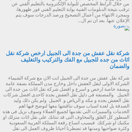
من خلال الرابط المخصص للبوابة الإلكترونية بالتعليم الفني عن
ترقب نتيجة الدبلومات الفنية بوابة التعليم الفني فور ظهورها،
وبمجرد الانتهاء من أعمال التصحيح ورصد الدرجات سوف يتم
الإعلان عنها. بعد ان تم ال...
شركة نقل عفش من جدة الى الجبيل ارخص شركة نقل
اثاث من جده للجبيل مع الفك والتركيب والتغليف
والضمان
شركة نقل عفش من جدة الى الجبيل انت الان مع شركة الشيماء
الشركة الاولى لنقل العفش داخل وخارج مدن المملكة بصفة عامة
وبصفة خاصة ارخص و اسرع و افضل شركة نقل اثاث من جدة الى
الجبيل والمصنفة فى دليل نقل العفش بجدة كاحدى افضل شركات
نقل العفش بجده و مكه و الرياض و الجبيل ولم يكن ذلك وليد
الصدفة بل لعدة اسباب سوف نناقشها معها لنوضح فيها اهم
الخدمات والمميزات التى نقدمها لجميع العملاء وسوف نزيل فى هذه
السطور كل القلق والمخاوف التى قد تنتابك على نقل اثاث منزلك او
مكتبك او شركتك فبسبب اتساع رقعة المملكة العربية السعودية
وكثرة ضواحيها ومدنها قد تضطرنا احيانا ظروف العمل الى نقل