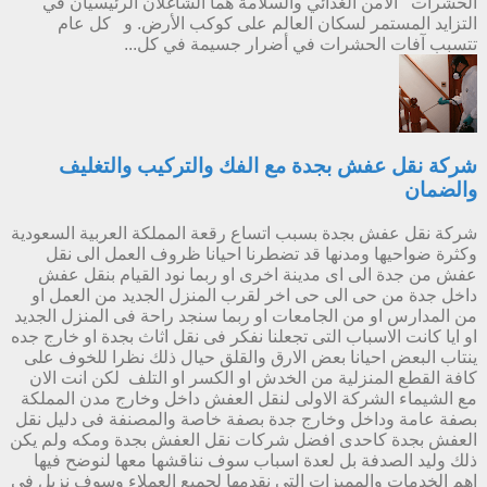
الحشرات الأمن الغذائي والسلامة هما الشاغلان الرئيسيان في
التزايد المستمر لسكان العالم على كوكب الأرض. و كل عام
تتسبب آفات الحشرات في أضرار جسيمة في كل...
شركة نقل عفش بجدة مع الفك والتركيب والتغليف
والضمان
شركة نقل عفش بجدة بسبب اتساع رقعة المملكة العربية السعودية
وكثرة ضواحيها ومدنها قد تضطرنا احيانا ظروف العمل الى نقل
عفش من جدة الى اى مدينة اخرى او ربما نود القيام بنقل عفش
داخل جدة من حى الى حى اخر لقرب المنزل الجديد من العمل او
من المدارس او من الجامعات او ربما سنجد راحة فى المنزل الجديد
او ايا كانت الاسباب التى تجعلنا نفكر فى نقل اثاث بجدة او خارج جده
ينتاب البعض احيانا بعض الارق والقلق حيال ذلك نظرا للخوف على
كافة القطع المنزلية من الخدش او الكسر او التلف لكن انت الان
مع الشيماء الشركة الاولى لنقل العفش داخل وخارج مدن المملكة
بصفة عامة وداخل وخارج جدة بصفة خاصة والمصنفة فى دليل نقل
العفش بجدة كاحدى افضل شركات نقل العفش بجدة ومكه ولم يكن
ذلك وليد الصدفة بل لعدة اسباب سوف نناقشها معها لنوضح فيها
اهم الخدمات والمميزات التى نقدمها لجميع العملاء وسوف نزيل فى