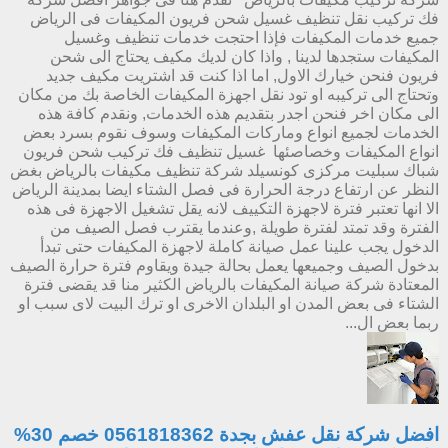
فك تركيب نقل تنظيف غسيل شحن فريون المكيفات فى الرياض
جميع خدمات المكيفات فإذا احتجت خدمات تنظيف وغسيل
المكيفات ستجدها لدينا , واذا كان لديك مكيف يحتاج الى شحن
فريون فنحن خيارك الاول, اما اذا كنت قد اشتريت مكيف جديد
وتحتاج الى تركيبه او تود نقل اجهزة المكيفات الخاصة بك من مكان
الى مكان اخر فنحن اجدر بتقديم هذه الخدمات, ونقدم كافة هذه
الخدمات لجميع انواع وماركات المكيفات وسوف نقوم بسرد بعض
انواع المكيفات وخصاصئها غسيل تنظيف فك تركيب شحن فريون
شباك سبليت مركزى كونسيلد شركة تنظيف مكيفات بالرياض بغض
النظر عن ارتفاع درجة الحرارة فى فصل الشتاء ايضا بمدينة الرياض
الا انها تعتبر فترة لاجهزة التكييف لانه يقل تشغيل الاجهزة فى هذه
الفترة وقد تمتد لفترة طويلة ,وعندما يقترب فصل الصيف من
الدخول يجب علينا عمل صيانة كاملة لاجهزة المكيفات حتى تبدأ
بدخول الصيف وجميعها يعمل بحالة جيدة ويقاوم فترة حرارة الصيف
المعتادة شركة صيانة المكيفات بالرياض الكثير منا قد يقضى فترة
الشتاء فى بعض المدن او البلدان الاخرى او ترك البيت لاى سبب او
ربما بعض ال...
افضل شركة نقل عفش بجدة 0561818362 خصم 30%