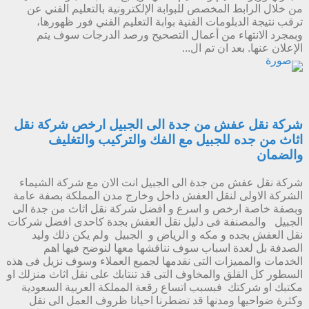
من خلال الرابط المخصص للبوابة الإلكترونية بالتعليم الفني عن
ترقب نتيجة الدبلومات الفنية بوابة التعليم الفني فور ظهورها،
وبمجرد الانتهاء من أعمال التصحيح ورصد الدرجات سوف يتم
الإعلان عنها. بعد ان تم ال...
شركة نقل عفش من جدة الى الجبيل ارخص شركة نقل
اثاث من جده للجبيل مع الفك والتركيب والتغليف
والضمان
شركة نقل عفش من جدة الى الجبيل انت الان مع شركة الشيماء
الشركة الاولى لنقل العفش داخل وخارج مدن المملكة بصفة عامة
وبصفة خاصة ارخص و اسرع و افضل شركة نقل اثاث من جدة الى
الجبيل والمصنفة فى دليل نقل العفش بجدة كاحدى افضل شركات
نقل العفش بجده و مكه و الرياض و الجبيل ولم يكن ذلك وليد
الصدفة بل لعدة اسباب سوف نناقشها معها لنوضح فيها اهم
الخدمات والمميزات التى نقدمها لجميع العملاء وسوف نزيل فى هذه
السطور كل القلق والمخاوف التى قد تنتابك على نقل اثاث منزلك او
مكتبك او شركتك فبسبب اتساع رقعة المملكة العربية السعودية
وكثرة ضواحيها ومدنها قد تضطرنا احيانا ظروف العمل الى نقل