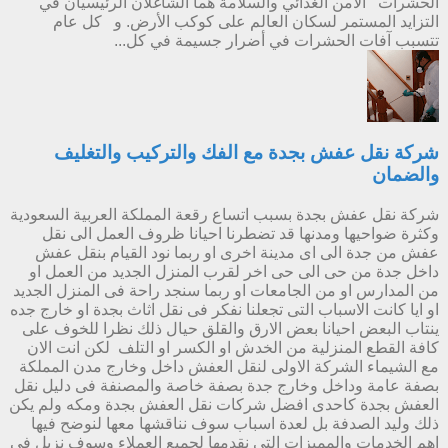
الحشرات الأمن الغذائي والسلامة هما الشاغلان الرئيسيان في
التزايد المستمر لسكان العالم على كوكب الأرض. و كل عام
تتسبب آفات الحشرات في أضرار جسيمة في كل...
شركة نقل عفش بجدة مع الفك والتركيب والتغليف
والضمان
شركة نقل عفش بجدة بسبب اتساع رقعة المملكة العربية السعودية
وكثرة ضواحيها ومدنها قد تضطرنا احيانا ظروف العمل الى نقل
عفش من جدة الى اى مدينة اخرى او ربما نود القيام بنقل عفش
داخل جدة من حى الى حى اخر لقرب المنزل الجديد من العمل او
من المدارس او من الجامعات او ربما سنجد راحة فى المنزل الجديد
او ايا كانت الاسباب التى تجعلنا نفكر فى نقل اثاث بجدة او خارج جده
ينتاب البعض احيانا بعض الارق والقلق حيال ذلك نظرا للخوف على
كافة القطع المنزلية من الخدش او الكسر او التلف لكن انت الان
مع الشيماء الشركة الاولى لنقل العفش داخل وخارج مدن المملكة
بصفة عامة وداخل وخارج جدة بصفة خاصة والمصنفة فى دليل نقل
العفش بجدة كاحدى افضل شركات نقل العفش بجدة ومكه ولم يكن
ذلك وليد الصدفة بل لعدة اسباب سوف نناقشها معها لنوضح فيها
اهم الخدمات والمميزات التى نقدمها لجميع العملاء وسوف نزيل فى