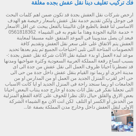
فك تركيب تغليف دينا نقل عفش بجده مغلقة
ارخص شركات نقل العفش بجدة قد تكون ضمن اهم كلمات البحث
فى جوجل ولكن تقديم خدمة نقل عفش باسعار رخيصة هو الهدف
الاساسى لنا فقط بالطبع فإن غالبيتنا بالفعل يبحث عن اقل الاسعار
+ خدمة عالية الجودة وهذا ما نقوم به فى الشيماء 0561818362
فبعد ان يصل مندوبينا فى الموعد المتفق عليه مسبقا لمعاينة
العفش يتم الاتفاق على على سعر نقل العفش وتقديم كافة
الخصومات المتاحة التى تلبى احتياجات الجميع ثم يتم بعدها تحديد
موعد لبدء العمل او بدء عملية نقل الأثاث شركة نقل عفش بجدة :-
بسبب اتساع رقعة المملكة العربية السعودية وكثرة ضواحيها ومدنها
قد تضطرنا احيانا ظروف العمل الى نقل عفش من جدة الى اى
مدينة اخرى او ربما نود القيام بنقل عفش داخل جدة من حى الى
حى اخر لقرب المنزل الجديد من العمل او من المدارس او من
الجامعات او ربما سنجد راحة فى المنزل الجديد او ايا كانت الاسباب
التى تجعلنا نفكر فى نقل اثاث بجدة او خارج جده ينتاب البعض احيانا
بعض الارق والقلق حيال ذلك نظرا للخوف على كافة القطع المنزلية
من الخدش او الكسر او التلف لكن انت الان مع الشيماء الشركة
الاولى لنقل العفش داخل وخارج مدن المملكة بصفة عا...