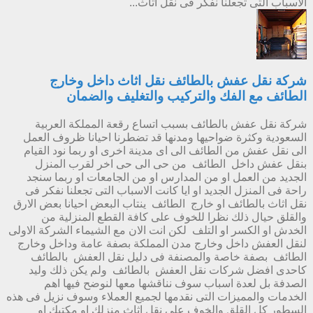
الاسباب التى تجعلنا نفكر فى نقل اثاث...
شركة نقل عفش بالطائف نقل اثاث داخل وخارج
الطائف مع الفك والتركيب والتغليف والضمان
شركة نقل عفش بالطائف بسبب اتساع رقعة المملكة العربية
السعودية وكثرة ضواحيها ومدنها قد تضطرنا احيانا ظروف العمل
الى نقل عفش من الطائف الى اى مدينة اخرى او ربما نود القيام
بنقل عفش داخل الطائف من حى الى حى اخر لقرب المنزل
الجديد من العمل او من المدارس او من الجامعات او ربما سنجد
راحة فى المنزل الجديد او ايا كانت الاسباب التى تجعلنا نفكر فى
نقل اثاث بالطائف او خارج الطائف ينتاب البعض احيانا بعض الارق
والقلق حيال ذلك نظرا للخوف على كافة القطع المنزلية من
الخدش او الكسر او التلف لكن انت الان مع الشيماء الشركة الاولى
لنقل العفش داخل وخارج مدن المملكة بصفة عامة وداخل وخارج
الطائف بصفة خاصة والمصنفة فى دليل نقل العفش بالطائف
كاحدى افضل شركات نقل العفش بالطائف ولم يكن ذلك وليد
الصدفة بل لعدة اسباب سوف نناقشها معها لنوضح فيها اهم
الخدمات والمميزات التى نقدمها لجميع العملاء وسوف نزيل فى هذه
السطور كل القلق والخوف على نقل اثاث منزلك او مكتبك او