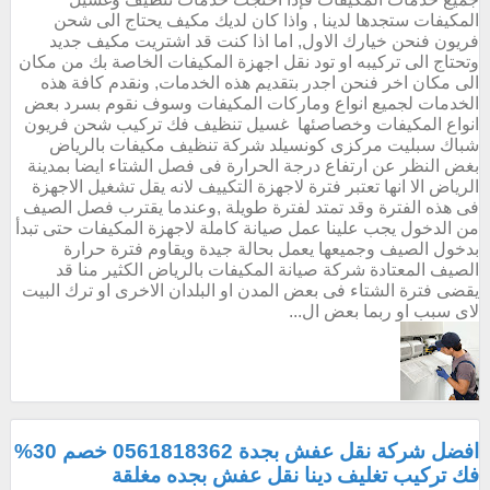
المكيفات ستجدها لدينا , واذا كان لديك مكيف يحتاج الى شحن
فريون فنحن خيارك الاول, اما اذا كنت قد اشتريت مكيف جديد
وتحتاج الى تركيبه او تود نقل اجهزة المكيفات الخاصة بك من مكان
الى مكان اخر فنحن اجدر بتقديم هذه الخدمات, ونقدم كافة هذه
الخدمات لجميع انواع وماركات المكيفات وسوف نقوم بسرد بعض
انواع المكيفات وخصاصئها غسيل تنظيف فك تركيب شحن فريون
شباك سبليت مركزى كونسيلد شركة تنظيف مكيفات بالرياض
بغض النظر عن ارتفاع درجة الحرارة فى فصل الشتاء ايضا بمدينة
الرياض الا انها تعتبر فترة لاجهزة التكييف لانه يقل تشغيل الاجهزة
فى هذه الفترة وقد تمتد لفترة طويلة ,وعندما يقترب فصل الصيف
من الدخول يجب علينا عمل صيانة كاملة لاجهزة المكيفات حتى تبدأ
بدخول الصيف وجميعها يعمل بحالة جيدة ويقاوم فترة حرارة
الصيف المعتادة شركة صيانة المكيفات بالرياض الكثير منا قد
يقضى فترة الشتاء فى بعض المدن او البلدان الاخرى او ترك البيت
لاى سبب او ربما بعض ال...
افضل شركة نقل عفش بجدة 0561818362 خصم 30%
فك تركيب تغليف دينا نقل عفش بجده مغلقة