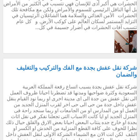
الحشرات هي أكبر أذى للإنسان فهي تتسبب في الكثير من الأمراض
بل أنها الناقل الرئيسي للسموم والأمراض ولكن مع مكافحة تلك
الحشرات الأمن الغذائي والسلامة هما الشاغلان الرئيسيان في
التزايد المستمر لسكان العالم على كوكب الأرض. و كل عام
تتسبب آفات الحشرات في أضرار جسيمة في كل...
شركة نقل عفش بجدة مع الفك والتركيب والتغليف
والضمان
شركة نقل عفش بجدة بسبب اتساع رقعة المملكة العربية
السعودية وكثرة ضواحيها ومدنها قد تضطرنا احيانا ظروف العمل
الى نقل عفش من جدة الى اى مدينة اخرى او ربما نود القيام بنقل
عفش داخل جدة من حى الى حى اخر لقرب المنزل الجديد من
العمل او من المدارس او من الجامعات او ربما سنجد راحة فى
المنزل الجديد او ايا كانت الاسباب التى تجعلنا نفكر فى نقل اثاث
بجدة او خارج جده ينتاب البعض احيانا بعض الارق والقلق حيال ذلك
نظرا للخوف على كافة القطع المنزلية من الخدش او الكسر او
التلف لكن انت الان مع الشيماء الشركة الاولى لنقل العفش داخل