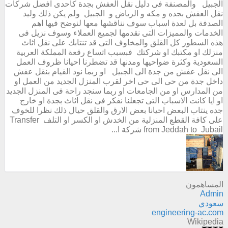
الجبيل والمصنفة فى دليل نقل العفش بجدة كاحدى افضل شركات
نقل العفش بجده و مكه و الرياض و الجبيل ولم يكن ذلك وليد
الصدفة بل لعدة اسباب سوف نناقشها معها لنوضح فيها اهم
الخدمات والمميزات التى نقدمها لجميع العملاء وسوف نزيل فى
هذه السطور كل القلق والمخاوف التى قد تنتابك على نقل اثاث
منزلك او مكتبك او شركتك فبسبب اتساع رقعة المملكة العربية
السعودية وكثرة ضواحيها ومدنها قد تضطرنا احيانا ظروف العمل
الى نقل عفش من جدة الى الجبيل او ربما نود القيام بنقل عفش
داخل جدة من حى الى حى اخر لقرب المنزل الجديد من العمل او
من المدارس او من الجامعات او ربما سنجد راحة فى المنزل الجديد
او ايا كانت الاسباب التى تجعلنا نفكر فى نقل اثاث بجدة او خارج
جده ينتاب البعض احيانا بعض الارق والقلق حيال ذلك نظرا للخوف
على كافة القطع المنزلية من الخدش او الكسر او التلف Transfer
from Jeddah to Jubail شركة ا...
المساهمون
Admin
سعودي
engineering-ac.com
Wikipedia