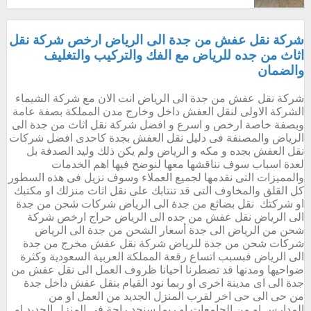
شركة نقل عفش من جدة الى الرياض ارخص شركة نقل
اثاث من جده للرياض مع الفك والتركيب والتغليف
والضمان
شركة نقل عفش من جدة الى الرياض انت الان مع شركة الشيماء
الشركة الاولى لنقل العفش داخل وخارج مدن المملكة بصفة عامة
وبصفة خاصة ارخص و اسرع و افضل شركة نقل اثاث من جدة الى
الرياض والمصنفة فى دليل نقل العفش بجدة كاحدى افضل شركات
نقل العفش بجده و مكه و الرياض ولم يكن ذلك وليد الصدفة بل
لعدة اسباب سوف نناقشها معها لنوضح فيها اهم الخدمات
والمميزات التى نقدمها لجميع العملاء وسوف نزيل فى هذه السطور
كل القلق والمخاوف التى قد تنتابك على نقل اثاث منزلك او مكتبك
او شركتك نقل بضائع من جدة الى الرياض شركات شحن من جدة
الى الرياض نقل عفش من جده الى الرياض حراج ارخص شركة
شحن من الرياض الى جدة أسعار الشحن من جدة الى الرياض
شركات شحن من جدة للرياض شركة نقل عفش مخرج من جدة
الى الرياض فبسبب اتساع رقعة المملكة العربية السعودية وكثرة
ضواحيها ومدنها قد تضطرنا احيانا ظروف العمل الى نقل عفش من
جدة الى اى مدينة اخرى او ربما نود القيام بنقل عفش داخل جدة
من حى الى حى اخر لقرب المنزل الجديد من العمل او من
المدارس او من الجامعات او ربما سنجد راحة فى المنزل الجديد او