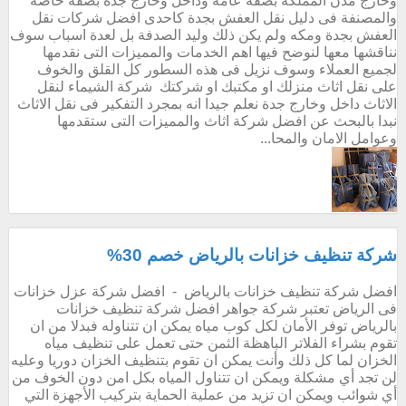
وخارج مدن المملكة بصفة عامة وداخل وخارج جدة بصفة خاصة
والمصنفة فى دليل نقل العفش بجدة كاحدى افضل شركات نقل
العفش بجدة ومكه ولم يكن ذلك وليد الصدفة بل لعدة اسباب سوف
نناقشها معها لنوضح فيها اهم الخدمات والمميزات التى نقدمها
لجميع العملاء وسوف نزيل فى هذه السطور كل القلق والخوف
على نقل اثاث منزلك او مكتبك او شركتك شركة الشيماء لنقل
الاثاث داخل وخارج جدة نعلم جيدا انه بمجرد التفكير فى نقل الاثاث
نبدا بالبحث عن افضل شركة اثاث والمميزات التى ستقدمها
وعوامل الامان والمحا...
شركة تنظيف خزانات بالرياض خصم 30%
افضل شركة تنظيف خزانات بالرياض - افضل شركة عزل خزانات
فى الرياض تعتبر شركة جواهر افضل شركة تنظيف خزانات
بالرياض توفر الأمان لكل كوب مياه يمكن ان تتناوله فبدلا من ان
تقوم بشراء الفلاتر الباهظة الثمن حتى تعمل على تنظيف مياه
الخزان لما كل ذلك وأنت يمكن ان تقوم بتنظيف الخزان دوريا وعليه
لن تجد أي مشكلة ويمكن ان تتناول المياه بكل امن دون الخوف من
أي شوائب ويمكن ان تزيد من عملية الحماية بتركيب الأجهزة التي