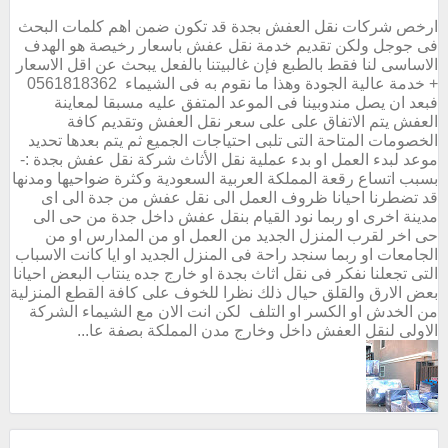
ارخص شركات نقل العفش بجدة قد تكون ضمن اهم كلمات البحث
فى جوجل ولكن تقديم خدمة نقل عفش باسعار رخيصة هو الهدف
الاساسى لنا فقط بالطبع فإن غالبيتنا بالفعل يبحث عن اقل الاسعار
+ خدمة عالية الجودة وهذا ما نقوم به فى الشيماء 0561818362
فبعد ان يصل مندوبينا فى الموعد المتفق عليه مسبقا لمعاينة
العفش يتم الاتفاق على على سعر نقل العفش وتقديم كافة
الخصومات المتاحة التى تلبى احتياجات الجميع ثم يتم بعدها تحديد
موعد لبدء العمل او بدء عملية نقل الأثاث شركة نقل عفش بجدة :-
بسبب اتساع رقعة المملكة العربية السعودية وكثرة ضواحيها ومدنها
قد تضطرنا احيانا ظروف العمل الى نقل عفش من جدة الى اى
مدينة اخرى او ربما نود القيام بنقل عفش داخل جدة من حى الى
حى اخر لقرب المنزل الجديد من العمل او من المدارس او من
الجامعات او ربما سنجد راحة فى المنزل الجديد او ايا كانت الاسباب
التى تجعلنا نفكر فى نقل اثاث بجدة او خارج جده ينتاب البعض احيانا
بعض الارق والقلق حيال ذلك نظرا للخوف على كافة القطع المنزلية
من الخدش او الكسر او التلف لكن انت الان مع الشيماء الشركة
الاولى لنقل العفش داخل وخارج مدن المملكة بصفة عا...