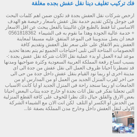
فك تركيب تغليف دينا نقل عفش بجده مغلقة
ارخص شركات نقل العفش بجدة قد تكون ضمن اهم كلمات البحث
فى جوجل ولكن تقديم خدمة نقل عفش باسعار رخيصة هو الهدف
الاساسى لنا فقط بالطبع فإن غالبيتنا بالفعل يبحث عن اقل الاسعار
+ خدمة عالية الجودة وهذا ما نقوم به فى الشيماء 0561818362
فبعد ان يصل مندوبينا فى الموعد المتفق عليه مسبقا لمعاينة
العفش يتم الاتفاق على على سعر نقل العفش وتقديم كافة
الخصومات المتاحة التى تلبى احتياجات الجميع ثم يتم بعدها تحديد
موعد لبدء العمل او بدء عملية نقل الأثاث شركة نقل عفش بجدة :-
بسبب اتساع رقعة المملكة العربية السعودية وكثرة ضواحيها ومدنها
قد تضطرنا احيانا ظروف العمل الى نقل عفش من جدة الى اى
مدينة اخرى او ربما نود القيام بنقل عفش داخل جدة من حى الى
حى اخر لقرب المنزل الجديد من العمل او من المدارس او من
الجامعات او ربما سنجد راحة فى المنزل الجديد او ايا كانت الاسباب
التى تجعلنا نفكر فى نقل اثاث بجدة او خارج جده ينتاب البعض احيانا
بعض الارق والقلق حيال ذلك نظرا للخوف على كافة القطع المنزلية
من الخدش او الكسر او التلف لكن انت الان مع الشيماء الشركة
الاولى لنقل العفش داخل وخارج مدن المملكة بصفة عا...