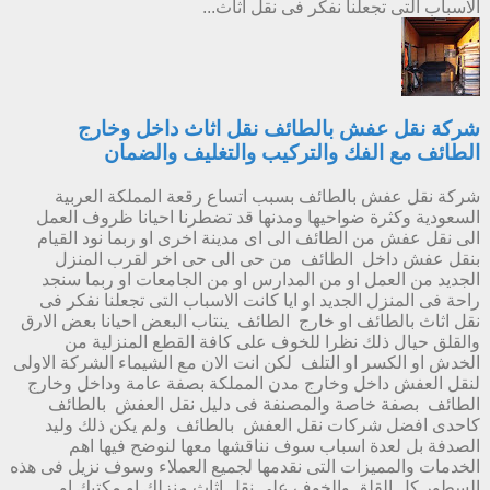
الاسباب التى تجعلنا نفكر فى نقل اثاث...
شركة نقل عفش بالطائف نقل اثاث داخل وخارج
الطائف مع الفك والتركيب والتغليف والضمان
شركة نقل عفش بالطائف بسبب اتساع رقعة المملكة العربية
السعودية وكثرة ضواحيها ومدنها قد تضطرنا احيانا ظروف العمل
الى نقل عفش من الطائف الى اى مدينة اخرى او ربما نود القيام
بنقل عفش داخل الطائف من حى الى حى اخر لقرب المنزل
الجديد من العمل او من المدارس او من الجامعات او ربما سنجد
راحة فى المنزل الجديد او ايا كانت الاسباب التى تجعلنا نفكر فى
نقل اثاث بالطائف او خارج الطائف ينتاب البعض احيانا بعض الارق
والقلق حيال ذلك نظرا للخوف على كافة القطع المنزلية من
الخدش او الكسر او التلف لكن انت الان مع الشيماء الشركة الاولى
لنقل العفش داخل وخارج مدن المملكة بصفة عامة وداخل وخارج
الطائف بصفة خاصة والمصنفة فى دليل نقل العفش بالطائف
كاحدى افضل شركات نقل العفش بالطائف ولم يكن ذلك وليد
الصدفة بل لعدة اسباب سوف نناقشها معها لنوضح فيها اهم
الخدمات والمميزات التى نقدمها لجميع العملاء وسوف نزيل فى هذه
السطور كل القلق والخوف على نقل اثاث منزلك او مكتبك او