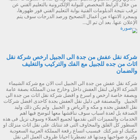
من خلال الرابط المخصص للبوابة الإلكترونية بالتعليم الفني عن
ترقب نتيجة الدبلومات الفنية بوابة التعليم الفني فور ظهورها،
وبمجرد الانتهاء من أعمال التصحيح ورصد الدرجات سوف يتم
الإعلان عنها. بعد ان تم ال...
شركة نقل عفش من جدة الى الجبيل ارخص شركة نقل
اثاث من جده للجبيل مع الفك والتركيب والتغليف
والضمان
شركة نقل عفش من جدة الى الجبيل انت الان مع شركة الشيماء
الشركة الاولى لنقل العفش داخل وخارج مدن المملكة بصفة عامة
وبصفة خاصة ارخص و اسرع و افضل شركة نقل اثاث من جدة الى
الجبيل والمصنفة فى دليل نقل العفش بجدة كاحدى افضل شركات
نقل العفش بجده و مكه و الرياض و الجبيل ولم يكن ذلك وليد
الصدفة بل لعدة اسباب سوف نناقشها معها لنوضح فيها اهم
الخدمات والمميزات التى نقدمها لجميع العملاء وسوف نزيل فى هذه
السطور كل القلق والمخاوف التى قد تنتابك على نقل اثاث منزلك او
مكتبك او شركتك فبسبب اتساع رقعة المملكة العربية السعودية
وكثرة ضواحيها ومدنها قد تضطرنا احيانا ظروف العمل الى نقل