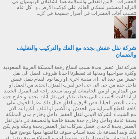
الحشرات الأمن الغذائي والسلامة هما الشاغلان الرئيسيان في
التزايد المستمر لسكان العالم على كوكب الأرض. و كل عام
تتسبب آفات الحشرات في أضرار جسيمة في كل...
شركة نقل عفش بجدة مع الفك والتركيب والتغليف
والضمان
شركة نقل عفش بجدة بسبب اتساع رقعة المملكة العربية السعودية
وكثرة ضواحيها ومدنها قد تضطرنا احيانا ظروف العمل الى نقل
عفش من جدة الى اى مدينة اخرى او ربما نود القيام بنقل عفش
داخل جدة من حى الى حى اخر لقرب المنزل الجديد من العمل او
من المدارس او من الجامعات او ربما سنجد راحة فى المنزل الجديد
او ايا كانت الاسباب التى تجعلنا نفكر فى نقل اثاث بجدة او خارج جده
ينتاب البعض احيانا بعض الارق والقلق حيال ذلك نظرا للخوف على
كافة القطع المنزلية من الخدش او الكسر او التلف لكن انت الان
مع الشيماء الشركة الاولى لنقل العفش داخل وخارج مدن المملكة
بصفة عامة وداخل وخارج جدة بصفة خاصة والمصنفة فى دليل نقل
العفش بجدة كاحدى افضل شركات نقل العفش بجدة ومكه ولم يكن
ذلك وليد الصدفة بل لعدة اسباب سوف نناقشها معها لنوضح فيها
اهم الخدمات والمميزات التى نقدمها لجميع العملاء وسوف نزيل فى