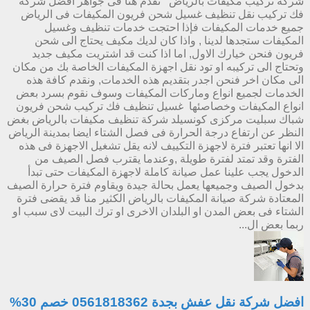
شركة تركيب مكيفات بالرياض نقدم هنا فى جواهر افضل شركة
فك تركيب نقل تنظيف غسيل شحن فريون المكيفات فى الرياض
جميع خدمات المكيفات فإذا احتجت خدمات تنظيف وغسيل
المكيفات ستجدها لدينا , واذا كان لديك مكيف يحتاج الى شحن
فريون فنحن خيارك الاول, اما اذا كنت قد اشتريت مكيف جديد
وتحتاج الى تركيبه او تود نقل اجهزة المكيفات الخاصة بك من مكان
الى مكان اخر فنحن اجدر بتقديم هذه الخدمات, ونقدم كافة هذه
الخدمات لجميع انواع وماركات المكيفات وسوف نقوم بسرد بعض
انواع المكيفات وخصاصئها غسيل تنظيف فك تركيب شحن فريون
شباك سبليت مركزى كونسيلد شركة تنظيف مكيفات بالرياض بغض
النظر عن ارتفاع درجة الحرارة فى فصل الشتاء ايضا بمدينة الرياض
الا انها تعتبر فترة لاجهزة التكييف لانه يقل تشغيل الاجهزة فى هذه
الفترة وقد تمتد لفترة طويلة ,وعندما يقترب فصل الصيف من
الدخول يجب علينا عمل صيانة كاملة لاجهزة المكيفات حتى تبدأ
بدخول الصيف وجميعها يعمل بحالة جيدة ويقاوم فترة حرارة الصيف
المعتادة شركة صيانة المكيفات بالرياض الكثير منا قد يقضى فترة
الشتاء فى بعض المدن او البلدان الاخرى او ترك البيت لاى سبب او
ربما بعض ال...
افضل شركة نقل عفش بجدة 0561818362 خصم 30%