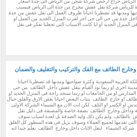
الرياض حراج ارخص شركة شحن من الرياض الى جدة أسعار
 للرياض شركة نقل عفش مخرج من جدة الى الرياض فبسبب
حيها ومدنها قد تضطرنا احيانا ظروف العمل الى نقل عفش من جدة
 داخل جدة من حى الى حى اخر لقرب المنزل الجديد من العمل او
المنزل الجديد او ايا كانت الاسباب التى تجعلنا نفكر فى نقل
خارج الطائف مع الفك والتركيب والتغليف والضمان
العربية السعودية وكثرة ضواحيها ومدنها قد تضطرنا احيانا
نة اخرى او ربما نود القيام بنقل عفش داخل الطائف من حى
لمدارس او من الجامعات او ربما سنجد راحة فى المنزل الجديد او
الطائف او خارج الطائف ينتاب البعض احيانا بعض الارق والقلق حيال
دش او الكسر او التلف لكن انت الان مع الشيماء الشركة الاولى
ة وداخل وخارج الطائف بصفة خاصة والمصنفة فى دليل نقل
بالطائف ولم يكن ذلك وليد الصدفة بل لعدة اسباب سوف
 التى نقدمها لجميع العملاء وسوف نزيل فى هذه السطور كل القلق
شركة الشيماء لنقل الاثاث داخل وخارج الطائف نعلم جيدا انه