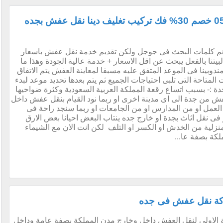
افضل شركة نقل عفش بجدة 0561818362 خصم 30% فك تركيب تغليف دينا نقل عفش بجده
 كلمات البحث فى جوجل ولكن تقديم خدمة نقل عفش باسعار
يتنا بالفعل يبحث عن اقل الاسعار + خدمة عالية الجودة وهذا ما
0561818362 فبعد ان يصل مندوبينا فى الموعد المتفق عليه مسبقا لمعاينة العفش يتم الاتفاق
تاحة التى تلبى احتياجات الجميع ثم يتم بعدها تحديد موعد لبدء
ة :- بسبب اتساع رقعة المملكة العربية السعودية وكثرة ضواحيها
ش من جدة الى اى مدينة اخرى او ربما نود القيام بنقل عفش داخل
لعمل او من المدارس او من الجامعات او ربما سنجد راحة فى
كر فى نقل اثاث بجدة او خارج جده ينتاب البعض احيانا بعض الارق
نزلية من الخدش او الكسر او التلف لكن انت الان مع الشيماء
كة بصفة عا...
كة نقل عفش فى جده
الاولى لنقل العفش داخل وخارج مدن المملكة بصفة عامة وداخل