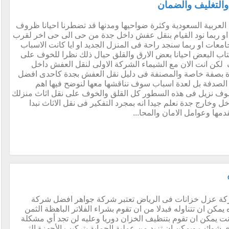
التغليف والضمان
عربية السعودية وكثرة ضواحيها ومدنها قد تضطرنا احيانا ظروف
و ربما نود القيام بنقل عفش داخل جدة من حى الى حى اخر لقرب
معات او ربما سنجد راحة فى المنزل الجديد او ايا كانت الاسباب
ينتاب البعض احيانا بعض الارق والقلق حيال ذلك نظرا للخوف على
ف لكن انت الان مع الشيماء الشركة الاولى لنقل العفش داخل
ة بصفة خاصة والمصنفة فى دليل نقل العفش بجدة كاحدى افضل
لصدفة بل لعدة اسباب سوف نناقشها معها لنوضح فيها اهم
وسوف نزيل فى هذه السطور كل القلق والخوف على نقل اثاث منزلك
 وخارج جدة نعلم جيدا انه بمجرد التفكير فى نقل الاثاث نبدا
ها وعوامل الامان والمحا...
ة عزل خزانات فى الرياض تعتبر شركة جواهر افضل شركة
مكن ان تتناوله فبدلا من ان تقوم بشراء الفلاتر الباهظة الثمن
ت يمكن ان تقوم بتنظيف الخزان دوريا وعليه لن تجد أي مشكلة
 شوائب ويمكن ان تزيد من عملية الحماية بتركيب الأجهزة التي