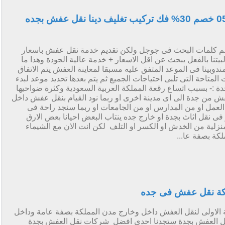
افضل شركة نقل عفش بجدة 0561818362 خصم 30% فك تركيب تغليف دينا نقل عفش بجده
 كلمات البحث فى جوجل ولكن تقديم خدمة نقل عفش باسعار
تنا بالفعل يبحث عن اقل الاسعار + خدمة عالية الجودة وهذا ما
056181836 فبعد ان يصل مندوبينا فى الموعد المتفق عليه مسبقا لمعاينة العفش يتم الاتفاق
تاحة التى تلبى احتياجات الجميع ثم يتم بعدها تحديد موعد لبدء
ة :- بسبب اتساع رقعة المملكة العربية السعودية وكثرة ضواحيها
ش من جدة الى اى مدينة اخرى او ربما نود القيام بنقل عفش داخل
لعمل او من المدارس او من الجامعات او ربما سنجد راحة فى
ر فى نقل اثاث بجدة او خارج جده ينتاب البعض احيانا بعض الارق
نزلية من الخدش او الكسر او التلف لكن انت الان مع الشيماء
كة بصفة عا...
ة نقل عفش فى جده
الاولى لنقل العفش داخل وخارج مدن المملكة بصفة عامة وداخل
قل العفش بجدة ستجدنا احدى افضل شركات نقل العفش بجدة