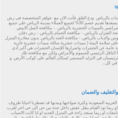
ت بالرياض ودع القلق فأنت الان مع جواهر المتخصصة فى رش
المبيدات فى الرياض و مكافحة الحشرات بالرياض يسعدها تقديم خصم 30% لجميع العملاء بمدينة الرياض على جميع
اصير بالمبيدات الحشرية بالرياض . - مكافحة النمل الابيض
حة الفئران بالرياض. - مكافحة الحمام بالرياض. - رش دفان
وس والذباب بالرياض. - مكافحة العته بالرياض. بدون مغادرة المنزل
على سلامة البيئة ( مبيدات حشرية سائلة مبيدات حشرية غازية
ة عامة عن الحشرات واضرارها للإنسان الحشرات هي أكبر أذى
ا الناقل الرئيسي للسموم والأمراض ولكن مع مكافحة تلك
لرئيسيان في التزايد المستمر لسكان العالم على كوكب الأرض. و
ي كل...
التغليف والضمان
عربية السعودية وكثرة ضواحيها ومدنها قد تضطرنا احيانا ظروف
و ربما نود القيام بنقل عفش داخل جدة من حى الى حى اخر لقرب
معات او ربما سنجد راحة فى المنزل الجديد او ايا كانت الاسباب
ينتاب البعض احيانا بعض الارق والقلق حيال ذلك نظرا للخوف على