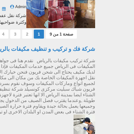
Admin
شركة نقل عفش 
وكثرة ضواحيها
صفحة 1 من 9
1
2
3
4
شركة فك و تركيب و تنظيف مكيفات بالرياض خصم 30% شح
شركة تركيب مكيفات بالرياض نقدم هنا فى جوا
المكيفات فى الرياض جميع خدمات المكيفات فإذا 
لديك مكيف يحتاج الى شحن فريون فنحن خيارك الاول
نقل اجهزة المكيفات الخاصة بك من مكان الى مكان
لجميع انواع وماركات المكيفات وسوف نقوم بسر
فريون شباك سبليت مركزى كونسيلد شركة تنظيف 
الشتاء ايضا بمدينة الرياض الا انها تعتبر فترة لاجه
طويلة ,وعندما يقترب فصل الصيف من الدخول يجب 
وجميعها يعمل بحالة جيدة ويقاوم فترة حرارة الصي
فترة الشتاء فى بعض المدن او البلدان الاخرى او ت