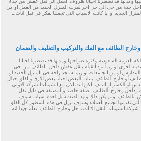
حيها ومدنها قد تضطرنا احيانا ظروف العمل الى نقل عفش من جدة
 داخل جدة من حى الى حى اخر لقرب المنزل الجديد من العمل او من
زل الجديد او ايا كانت الاسباب التى تجعلنا نفكر فى نقل اثاث...
خارج الطائف مع الفك والتركيب والتغليف والضمان
العربية السعودية وكثرة ضواحيها ومدنها قد تضطرنا احيانا
نة اخرى او ربما نود القيام بنقل عفش داخل الطائف من حى
لمدارس او من الجامعات او ربما سنجد راحة فى المنزل الجديد او
الطائف او خارج الطائف ينتاب البعض احيانا بعض الارق والقلق حيال
دش او الكسر او التلف لكن انت الان مع الشيماء الشركة الاولى
ة وداخل وخارج الطائف بصفة خاصة والمصنفة فى دليل نقل
بالطائف ولم يكن ذلك وليد الصدفة بل لعدة اسباب سوف
 التى نقدمها لجميع العملاء وسوف نزيل فى هذه السطور كل القلق
شركة الشيماء لنقل الاثاث داخل وخارج الطائف نعلم جيدا انه