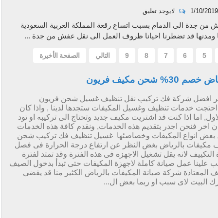
1/10/2019
لايوجد تعليق
من جدة الى الدمام بسبب اتساع رقعة المملكة العربية السعودية
 ومدنها قد تضطرنا احيانا ظروف العمل الى نقل عفش من جدة ...
5
6
7
8
9
التالي
الصفحة الأخيرة
ن مكيف فريون
هر افضل شركة فك تركيب نقل تنظيف غسيل شحن فريون
احتجت خدمات تنظيف وغسيل المكيفات ستجدها لدينا , واذا كان
, اما اذا كنت قد اشتريت مكيف جديد وتحتاج الى تركيبه او تود
 اخر فنحن اجدر بتقديم هذه الخدمات, ونقدم كافة هذه الخدمات
د بعض انواع المكيفات وخصاصئها غسيل تنظيف فك تركيب شحن
مكيفات بالرياض بغض النظر عن ارتفاع درجة الحرارة فى فصل
زة التكييف لانه يقل تشغيل الاجهزة فى هذه الفترة وقد تمتد لفترة
علينا عمل صيانة كاملة لاجهزة المكيفات حتى تبدأ بدخول الصيف
ف المعتادة شركة صيانة المكيفات بالرياض الكثير منا قد يقضى
رك البيت لاى سبب او ربما بعض ال...