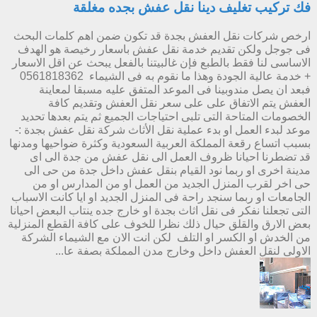
فك تركيب تغليف دينا نقل عفش بجده مغلقة
ارخص شركات نقل العفش بجدة قد تكون ضمن اهم كلمات البحث
فى جوجل ولكن تقديم خدمة نقل عفش باسعار رخيصة هو الهدف
الاساسى لنا فقط بالطبع فإن غالبيتنا بالفعل يبحث عن اقل الاسعار
+ خدمة عالية الجودة وهذا ما نقوم به فى الشيماء 0561818362
فبعد ان يصل مندوبينا فى الموعد المتفق عليه مسبقا لمعاينة
العفش يتم الاتفاق على على سعر نقل العفش وتقديم كافة
الخصومات المتاحة التى تلبى احتياجات الجميع ثم يتم بعدها تحديد
موعد لبدء العمل او بدء عملية نقل الأثاث شركة نقل عفش بجدة :-
بسبب اتساع رقعة المملكة العربية السعودية وكثرة ضواحيها ومدنها
قد تضطرنا احيانا ظروف العمل الى نقل عفش من جدة الى اى
مدينة اخرى او ربما نود القيام بنقل عفش داخل جدة من حى الى
حى اخر لقرب المنزل الجديد من العمل او من المدارس او من
الجامعات او ربما سنجد راحة فى المنزل الجديد او ايا كانت الاسباب
التى تجعلنا نفكر فى نقل اثاث بجدة او خارج جده ينتاب البعض احيانا
بعض الارق والقلق حيال ذلك نظرا للخوف على كافة القطع المنزلية
من الخدش او الكسر او التلف لكن انت الان مع الشيماء الشركة
الاولى لنقل العفش داخل وخارج مدن المملكة بصفة عا...