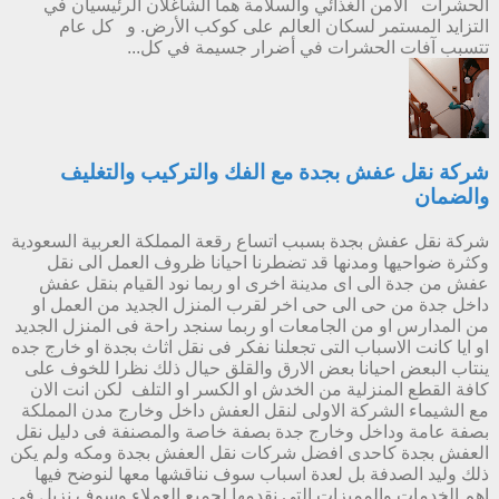
الحشرات الأمن الغذائي والسلامة هما الشاغلان الرئيسيان في
التزايد المستمر لسكان العالم على كوكب الأرض. و كل عام
تتسبب آفات الحشرات في أضرار جسيمة في كل...
شركة نقل عفش بجدة مع الفك والتركيب والتغليف
والضمان
شركة نقل عفش بجدة بسبب اتساع رقعة المملكة العربية السعودية
وكثرة ضواحيها ومدنها قد تضطرنا احيانا ظروف العمل الى نقل
عفش من جدة الى اى مدينة اخرى او ربما نود القيام بنقل عفش
داخل جدة من حى الى حى اخر لقرب المنزل الجديد من العمل او
من المدارس او من الجامعات او ربما سنجد راحة فى المنزل الجديد
او ايا كانت الاسباب التى تجعلنا نفكر فى نقل اثاث بجدة او خارج جده
ينتاب البعض احيانا بعض الارق والقلق حيال ذلك نظرا للخوف على
كافة القطع المنزلية من الخدش او الكسر او التلف لكن انت الان
مع الشيماء الشركة الاولى لنقل العفش داخل وخارج مدن المملكة
بصفة عامة وداخل وخارج جدة بصفة خاصة والمصنفة فى دليل نقل
العفش بجدة كاحدى افضل شركات نقل العفش بجدة ومكه ولم يكن
ذلك وليد الصدفة بل لعدة اسباب سوف نناقشها معها لنوضح فيها
اهم الخدمات والمميزات التى نقدمها لجميع العملاء وسوف نزيل فى