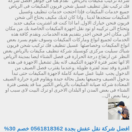
شركة تركيب مكيفات بالرياض نقدم هنا فى جواهر افضل شركة
فك تركيب نقل تنظيف غسيل شحن فريون المكيفات فى الرياض
جميع خدمات المكيفات فإذا احتجت خدمات تنظيف وغسيل
المكيفات ستجدها لدينا , واذا كان لديك مكيف يحتاج الى شحن
فريون فنحن خيارك الاول, اما اذا كنت قد اشتريت مكيف جديد
وتحتاج الى تركيبه او تود نقل اجهزة المكيفات الخاصة بك من مكان
الى مكان اخر فنحن اجدر بتقديم هذه الخدمات, ونقدم كافة هذه
الخدمات لجميع انواع وماركات المكيفات وسوف نقوم بسرد بعض
انواع المكيفات وخصاصئها غسيل تنظيف فك تركيب شحن فريون
شباك سبليت مركزى كونسيلد شركة تنظيف مكيفات بالرياض بغض
النظر عن ارتفاع درجة الحرارة فى فصل الشتاء ايضا بمدينة الرياض
الا انها تعتبر فترة لاجهزة التكييف لانه يقل تشغيل الاجهزة فى هذه
الفترة وقد تمتد لفترة طويلة ,وعندما يقترب فصل الصيف من
الدخول يجب علينا عمل صيانة كاملة لاجهزة المكيفات حتى تبدأ
بدخول الصيف وجميعها يعمل بحالة جيدة ويقاوم فترة حرارة الصيف
المعتادة شركة صيانة المكيفات بالرياض الكثير منا قد يقضى فترة
الشتاء فى بعض المدن او البلدان الاخرى او ترك البيت لاى سبب او
ربما بعض ال...
افضل شركة نقل عفش بجدة 0561818362 خصم 30%