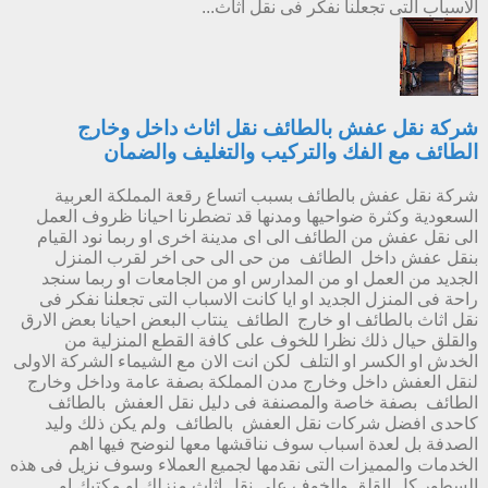
الاسباب التى تجعلنا نفكر فى نقل اثاث...
شركة نقل عفش بالطائف نقل اثاث داخل وخارج
الطائف مع الفك والتركيب والتغليف والضمان
شركة نقل عفش بالطائف بسبب اتساع رقعة المملكة العربية
السعودية وكثرة ضواحيها ومدنها قد تضطرنا احيانا ظروف العمل
الى نقل عفش من الطائف الى اى مدينة اخرى او ربما نود القيام
بنقل عفش داخل الطائف من حى الى حى اخر لقرب المنزل
الجديد من العمل او من المدارس او من الجامعات او ربما سنجد
راحة فى المنزل الجديد او ايا كانت الاسباب التى تجعلنا نفكر فى
نقل اثاث بالطائف او خارج الطائف ينتاب البعض احيانا بعض الارق
والقلق حيال ذلك نظرا للخوف على كافة القطع المنزلية من
الخدش او الكسر او التلف لكن انت الان مع الشيماء الشركة الاولى
لنقل العفش داخل وخارج مدن المملكة بصفة عامة وداخل وخارج
الطائف بصفة خاصة والمصنفة فى دليل نقل العفش بالطائف
كاحدى افضل شركات نقل العفش بالطائف ولم يكن ذلك وليد
الصدفة بل لعدة اسباب سوف نناقشها معها لنوضح فيها اهم
الخدمات والمميزات التى نقدمها لجميع العملاء وسوف نزيل فى هذه
السطور كل القلق والخوف على نقل اثاث منزلك او مكتبك او