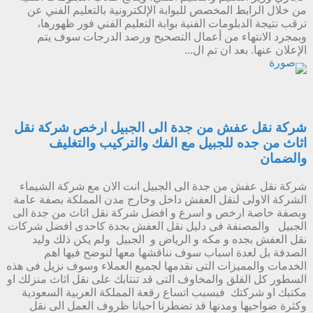
من خلال الرابط المخصص للبوابة الإلكترونية بالتعليم الفني عن
ترقب نتيجة الدبلومات الفنية بوابة التعليم الفني فور ظهورها،
وبمجرد الانتهاء من أعمال التصحيح ورصد الدرجات سوف يتم
الإعلان عنها. بعد ان تم ال...
شركة نقل عفش من جدة الى الجبيل ارخص شركة نقل
اثاث من جده للجبيل مع الفك والتركيب والتغليف
والضمان
شركة نقل عفش من جدة الى الجبيل انت الان مع شركة الشيماء
الشركة الاولى لنقل العفش داخل وخارج مدن المملكة بصفة عامة
وبصفة خاصة ارخص و اسرع و افضل شركة نقل اثاث من جدة الى
الجبيل والمصنفة فى دليل نقل العفش بجدة كاحدى افضل شركات
نقل العفش بجده و مكه و الرياض و الجبيل ولم يكن ذلك وليد
الصدفة بل لعدة اسباب سوف نناقشها معها لنوضح فيها اهم
الخدمات والمميزات التى نقدمها لجميع العملاء وسوف نزيل فى هذه
السطور كل القلق والمخاوف التى قد تنتابك على نقل اثاث منزلك او
مكتبك او شركتك فبسبب اتساع رقعة المملكة العربية السعودية
وكثرة ضواحيها ومدنها قد تضطرنا احيانا ظروف العمل الى نقل