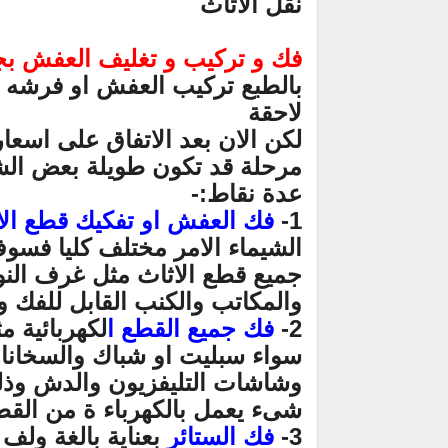
نقل الأثاث
فك و تركيب و تغليف العفش بج
بالطبع تركيب العفش او فرشه ف
لاحقة
لكن الان بعد الاتفاق على اسعار
مرحلة قد تكون طويلة بعض الش
عدة نقاط:-
1-
فك العفش او تفكيك قطع الا
الشيماء الامر مختلف كليا فسوف 
جميع قطع الاثاث مثل غرف النو
والمكاتب والكنب القابل للفك و
2-
فك جميع القطع ا
لكهربائية م
سواء سبليت او شباك والسخانا
وشاشات التليفزيون والدش وذلك
شىء يعمل بالكهرباء ة من القطع
3-
فك الستائر
بعناية بالغة ولف