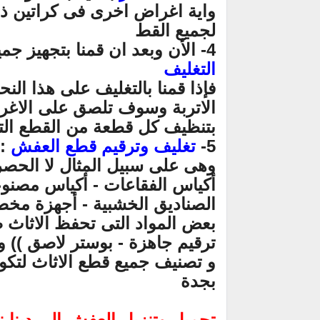
واية اغراض اخرى فى كراتين ذ
لجميع القط
4- الأن وبعد ان قمنا بتجهيز جميع قطع الاثاث المنزلى نأتى لمرحلة
التغليف
فإذا قمنا بالتغليف على هذا ال
الاتربة وسوف تلصق على الاغرا
بتنظيف كل قطعة
من القطع الت
5-
تغليف وترقيم قطع العفش
: 
وهى على سبيل المثال لا الحصر
أكياس الفقاعات - أكياس مصنوع
الصناديق الخشبية - أجهزة مخصص
بعض المواد التى تحفظ الاثاث
ترقيم جاهزة - بوستر لاصق )) و
و تصنيف جميع قطع الاثاث لتكو
بجدة
تحميل وتنزيل العفش الى دينا