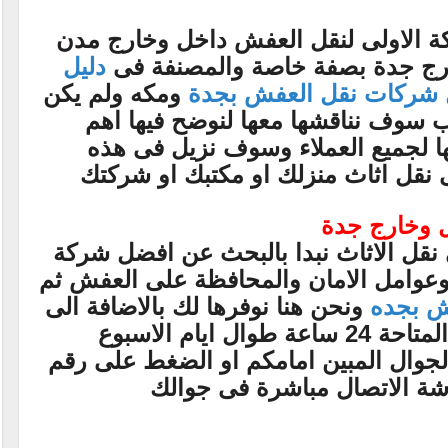
كة الاولى لنقل العفش داخل وخارج مدن
ارج جدة بصفة خاصة والمصنفة فى
دليل
شركات نقل العفش بجدة
ومكه ولم يكن
ب سوف نناقشها معها لنوضح فيها اهم
ا لجميع العملاء وسوف نزيل فى هذه
نقل اثاث منزلك او مكتبك او شركتك
ل وخارج جدة
ى نقل الاثاث نبدا بالبحث عن افضل شركة
وعوامل الامان والمحافظة على العفش ثم
ش بجده
ونحن هنا نوفرها لك بالاضافة الى
خدمة التواصل عبر الواتس اب المتاحة 24 ساعة طوال ايام الاسبوع
 الجوال المبين امامكم او الضغط على رقم
اشة الاتصال مباشرة فى جوالك