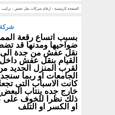
الصفحة الرئيسية
›
ارقام شركات نقل عفش
›
تركيب
›
شركة 
بسبب اتساع رقعة المملك
ضواحيها ومدنها قد تضط
نقل عفش من جدة الى اى
القيام بنقل عفش داخل
لقرب المنزل الجديد من
الجامعات او ربما سنجد ر
كانت الاسباب التى تجعل
خارج جده ينتاب البعض ا
ذلك نظرا للخوف على ك
او الكسر او التلف