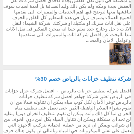
والمصنفة فى دليل نقل العفش بجدة كاحدى افضل شركات نقل
العفش بجدة ومكه ولم يكن ذلك وليد الصدفة بل لعدة اسباب سوف
نناقشها معها لنوضح فيها اهم الخدمات والمميزات التى نقدمها
لجميع العملاء وسوف نزيل فى هذه السطور كل القلق والخوف
على نقل اثاث منزلك او مكتبك او شركتك شركة الشيماء لنقل
الاثاث داخل وخارج جدة نعلم جيدا انه بمجرد التفكير فى نقل الاثاث
نبدا بالبحث عن افضل شركة اثاث والمميزات التى ستقدمها
وعوامل الامان والمحا...
شركة تنظيف خزانات بالرياض خصم 30%
افضل شركة تنظيف خزانات بالرياض - افضل شركة عزل خزانات
فى الرياض تعتبر شركة جواهر افضل شركة تنظيف خزانات
بالرياض توفر الأمان لكل كوب مياه يمكن ان تتناوله فبدلا من ان
تقوم بشراء الفلاتر الباهظة الثمن حتى تعمل على تنظيف مياه
الخزان لما كل ذلك وأنت يمكن ان تقوم بتنظيف الخزان دوريا وعليه
لن تجد أي مشكلة ويمكن ان تتناول المياه بكل امن دون الخوف من
أي شوائب ويمكن ان تزيد من عملية الحماية بتركيب الأجهزة التي
تعمل على تفتي الميكروبات فى المياه وبالتالي لن يكون هناك خوف