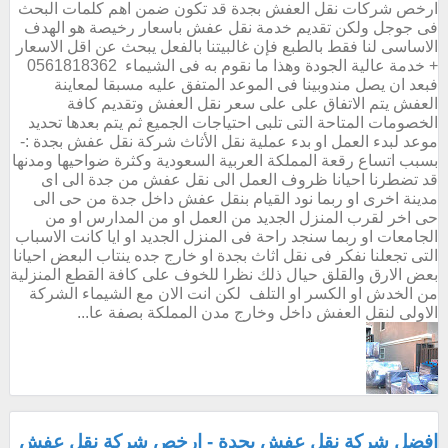
ارخص شركات نقل العفش بجدة قد تكون ضمن اهم كلمات البحث
فى جوجل ولكن تقديم خدمة نقل عفش باسعار رخيصة هو الهدف
الاساسى لنا فقط بالطبع فإن غالبيتنا بالفعل يبحث عن اقل الاسعار
+ خدمة عالية الجودة وهذا ما نقوم به فى الشيماء 0561818362
فبعد ان يصل مندوبينا فى الموعد المتفق عليه مسبقا لمعاينة
العفش يتم الاتفاق على على سعر نقل العفش وتقديم كافة
الخصومات المتاحة التى تلبى احتياجات الجميع ثم يتم بعدها تحديد
موعد لبدء العمل او بدء عملية نقل الأثاث شركة نقل عفش بجدة :-
بسبب اتساع رقعة المملكة العربية السعودية وكثرة ضواحيها ومدنها
قد تضطرنا احيانا ظروف العمل الى نقل عفش من جدة الى اى
مدينة اخرى او ربما نود القيام بنقل عفش داخل جدة من حى الى
حى اخر لقرب المنزل الجديد من العمل او من المدارس او من
الجامعات او ربما سنجد راحة فى المنزل الجديد او ايا كانت الاسباب
التى تجعلنا نفكر فى نقل اثاث بجدة او خارج جده ينتاب البعض احيانا
بعض الارق والقلق حيال ذلك نظرا للخوف على كافة القطع المنزلية
من الخدش او الكسر او التلف لكن انت الان مع الشيماء الشركة
الاولى لنقل العفش داخل وخارج مدن المملكة بصفة عا...
افضل شركة نقل عفش بجدة - ارخص شركة نقل عفش