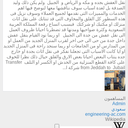
نقل العفش بجده و مكه و الرياض و الجبيل ولم يكن ذلك وليد
الصدفة بل لعدة اسباب سوف نناقشها معها لنوضح فيها اهم
الخدمات والمميزات التى نقدمها لجميع العملاء وسوف نزيل فى
هذه السطور كل القلق والمخاوف التى قد تنتابك على نقل اثاث
منزلك او مكتبك او شركتك فبسبب اتساع رقعة المملكة العربية
السعودية وكثرة ضواحيها ومدنها قد تضطرنا احيانا ظروف العمل
الى نقل عفش من جدة الى الجبيل او ربما نود القيام بنقل عفش
داخل جدة من حى الى حى اخر لقرب المنزل الجديد من العمل او
من المدارس او من الجامعات او ربما سنجد راحة فى المنزل الجديد
او ايا كانت الاسباب التى تجعلنا نفكر فى نقل اثاث بجدة او خارج
جده ينتاب البعض احيانا بعض الارق والقلق حيال ذلك نظرا للخوف
على كافة القطع المنزلية من الخدش او الكسر او التلف Transfer
from Jeddah to Jubail شركة ا...
المساهمون
Admin
سعودي
engineering-ac.com
Wikipedia