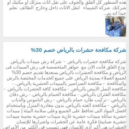
هذه السطور كل القلق والخوف على نقل اثاث منزلك او مكتبك او
شركتك شركة الشيماء لنقل الاثاث داخل وخارج الطائف نعلم
جيدا انه بم...
شركة مكافحة حشرات بالرياض خصم 30%
شركة مكافحة حشرات بالرياض - شركة رش مبيدات بالرياض
ودع القلق فأنت الان مع جواهر المتخصصة فى رش المبيدات فى
الرياض و مكافحة الحشرات بالرياض يسعدها تقديم خصم 30%
لجميع العملاء بمدينة الرياض على جميع الخدمات المختصة بالرش
والمكافحة - مكافحة الصراصير بالمبيدات الحشرية بالرياض . -
مكافحة النمل الابيض بالرياض. - مكافحة كافة الحشرات بالرياض. -
مكافحة الفئران بالرياض. - مكافحة الحمام بالرياض. - رش دفان
بالرياض. - تركيب طارد حمام بالرياض. - رش الناموس والذباب
بالرياض. - مكافحة العته بالرياض. بدون مغادرة المنزل وباستخدام
افضل المواد التى تحافظ على الجميع وعلى سلامة البيئة ( مبيدات
حشرية سائلة مبيدات حشرية غازية مبيدات حشرية محببة مبيدات
حشرية ضبابية) فكرة عامة عن الحشرات واضرارها للإنسان
الحشرات هي أكبر أذى للإنسان فهي تتسبب في الكثير من الأمراض