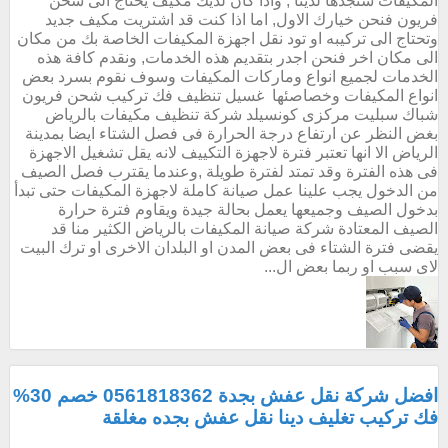
المكيفات ستجدها لدينا , واذا كان لديك مكيف يحتاج الى شحن
فريون فنحن خيارك الاول, اما اذا كنت قد اشتريت مكيف جديد
وتحتاج الى تركيبه او تود نقل اجهزة المكيفات الخاصة بك من مكان
الى مكان اخر فنحن اجدر بتقديم هذه الخدمات, ونقدم كافة هذه
الخدمات لجميع انواع وماركات المكيفات وسوف نقوم بسرد بعض
انواع المكيفات وخصاصئها غسيل تنظيف فك تركيب شحن فريون
شباك سبليت مركزى كونسيلد شركة تنظيف مكيفات بالرياض
بغض النظر عن ارتفاع درجة الحرارة فى فصل الشتاء ايضا بمدينة
الرياض الا انها تعتبر فترة لاجهزة التكييف لانه يقل تشغيل الاجهزة
فى هذه الفترة وقد تمتد لفترة طويلة ,وعندما يقترب فصل الصيف
من الدخول يجب علينا عمل صيانة كاملة لاجهزة المكيفات حتى تبدأ
بدخول الصيف وجميعها يعمل بحالة جيدة ويقاوم فترة حرارة
الصيف المعتادة شركة صيانة المكيفات بالرياض الكثير منا قد
يقضى فترة الشتاء فى بعض المدن او البلدان الاخرى او ترك البيت
لاى سبب او ربما بعض ال...
افضل شركة نقل عفش بجدة 0561818362 خصم 30%
فك تركيب تغليف دينا نقل عفش بجده مغلقة