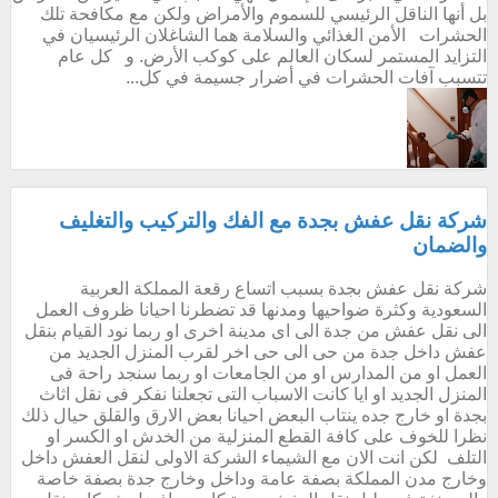
بل أنها الناقل الرئيسي للسموم والأمراض ولكن مع مكافحة تلك
الحشرات الأمن الغذائي والسلامة هما الشاغلان الرئيسيان في
التزايد المستمر لسكان العالم على كوكب الأرض. و كل عام
تتسبب آفات الحشرات في أضرار جسيمة في كل...
شركة نقل عفش بجدة مع الفك والتركيب والتغليف
والضمان
شركة نقل عفش بجدة بسبب اتساع رقعة المملكة العربية
السعودية وكثرة ضواحيها ومدنها قد تضطرنا احيانا ظروف العمل
الى نقل عفش من جدة الى اى مدينة اخرى او ربما نود القيام بنقل
عفش داخل جدة من حى الى حى اخر لقرب المنزل الجديد من
العمل او من المدارس او من الجامعات او ربما سنجد راحة فى
المنزل الجديد او ايا كانت الاسباب التى تجعلنا نفكر فى نقل اثاث
بجدة او خارج جده ينتاب البعض احيانا بعض الارق والقلق حيال ذلك
نظرا للخوف على كافة القطع المنزلية من الخدش او الكسر او
التلف لكن انت الان مع الشيماء الشركة الاولى لنقل العفش داخل
وخارج مدن المملكة بصفة عامة وداخل وخارج جدة بصفة خاصة