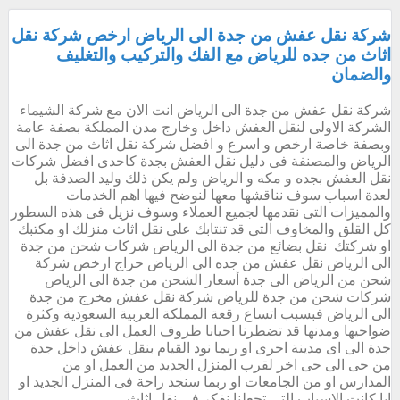
شركة نقل عفش من جدة الى الرياض ارخص شركة نقل
اثاث من جده للرياض مع الفك والتركيب والتغليف
والضمان
شركة نقل عفش من جدة الى الرياض انت الان مع شركة الشيماء
الشركة الاولى لنقل العفش داخل وخارج مدن المملكة بصفة عامة
وبصفة خاصة ارخص و اسرع و افضل شركة نقل اثاث من جدة الى
الرياض والمصنفة فى دليل نقل العفش بجدة كاحدى افضل شركات
نقل العفش بجده و مكه و الرياض ولم يكن ذلك وليد الصدفة بل
لعدة اسباب سوف نناقشها معها لنوضح فيها اهم الخدمات
والمميزات التى نقدمها لجميع العملاء وسوف نزيل فى هذه السطور
كل القلق والمخاوف التى قد تنتابك على نقل اثاث منزلك او مكتبك
او شركتك نقل بضائع من جدة الى الرياض شركات شحن من جدة
الى الرياض نقل عفش من جده الى الرياض حراج ارخص شركة
شحن من الرياض الى جدة أسعار الشحن من جدة الى الرياض
شركات شحن من جدة للرياض شركة نقل عفش مخرج من جدة
الى الرياض فبسبب اتساع رقعة المملكة العربية السعودية وكثرة
ضواحيها ومدنها قد تضطرنا احيانا ظروف العمل الى نقل عفش من
جدة الى اى مدينة اخرى او ربما نود القيام بنقل عفش داخل جدة
من حى الى حى اخر لقرب المنزل الجديد من العمل او من
المدارس او من الجامعات او ربما سنجد راحة فى المنزل الجديد او
ايا كانت الاسباب التى تجعلنا نفكر فى نقل اثاث...