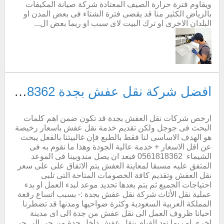
ويقاوم فترة حرارة الصيف المعتادة شركة صيانة المكيفات
بالرياض الكثير منا قد يقضى فترة الشتاء فى بعض المدن او
البلدان الاخرى او ترك البيت لاى سبب او ربما بعض ال...
افضل شركة نقل عفش بجدة 0561818362 خصم 30% فك تركيب تغليف دينا نقل عفش بجده مغلقة
ارخص شركات نقل العفش بجدة قد تكون ضمن اهم كلمات
البحث فى جوجل ولكن تقديم خدمة نقل عفش باسعار رخيصة
هو الهدف الاساسى لنا فقط بالطبع فإن غالبيتنا بالفعل يبحث
عن اقل الاسعار + خدمة عالية الجودة وهذا ما نقوم به فى
الشيماء 0561818362 فبعد ان يصل مندوبينا فى الموعد
المتفق عليه مسبقا لمعاينة العفش يتم الاتفاق على على سعر
نقل العفش وتقديم كافة الخصومات المتاحة التى تلبى
احتياجات الجميع ثم يتم بعدها تحديد موعد لبدء العمل او بدء
عملية نقل الأثاث شركة نقل عفش بجدة :- بسبب اتساع رقعة
المملكة العربية السعودية وكثرة ضواحيها ومدنها قد تضطرنا
احيانا ظروف العمل الى نقل عفش من جدة الى اى مدينة
اخرى او ربما نود القيام بنقل عفش داخل جدة من حى الى حى