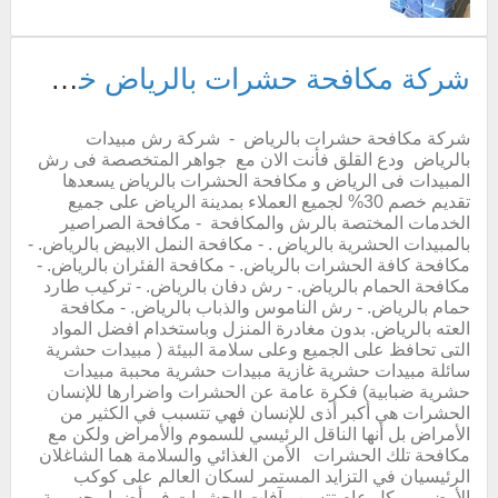
شركة مكافحة حشرات بالرياض خصم 30%
شركة مكافحة حشرات بالرياض - شركة رش مبيدات
بالرياض ودع القلق فأنت الان مع جواهر المتخصصة فى رش
المبيدات فى الرياض و مكافحة الحشرات بالرياض يسعدها
تقديم خصم 30% لجميع العملاء بمدينة الرياض على جميع
الخدمات المختصة بالرش والمكافحة - مكافحة الصراصير
بالمبيدات الحشرية بالرياض . - مكافحة النمل الابيض بالرياض. -
مكافحة كافة الحشرات بالرياض. - مكافحة الفئران بالرياض. -
مكافحة الحمام بالرياض. - رش دفان بالرياض. - تركيب طارد
حمام بالرياض. - رش الناموس والذباب بالرياض. - مكافحة
العته بالرياض. بدون مغادرة المنزل وباستخدام افضل المواد
التى تحافظ على الجميع وعلى سلامة البيئة ( مبيدات حشرية
سائلة مبيدات حشرية غازية مبيدات حشرية محببة مبيدات
حشرية ضبابية) فكرة عامة عن الحشرات واضرارها للإنسان
الحشرات هي أكبر أذى للإنسان فهي تتسبب في الكثير من
الأمراض بل أنها الناقل الرئيسي للسموم والأمراض ولكن مع
مكافحة تلك الحشرات الأمن الغذائي والسلامة هما الشاغلان
الرئيسيان في التزايد المستمر لسكان العالم على كوكب
الأرض. و كل عام تتسبب آفات الحشرات في أضرار جسيمة