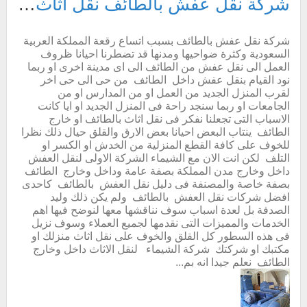
شركة نقل عفش بالطائف نقل اثاث داخل وخارج الطائف مع الفك والتركيب والتغليف والضمان
شركة نقل عفش بالطائف بسبب اتساع رقعة المملكة العربية
السعودية وكثرة ضواحيها ومدنها قد تضطرنا احيانا ظروف
العمل الى نقل عفش من الطائف الى اى مدينة اخرى او ربما
نود القيام بنقل عفش داخل الطائف من حى الى حى اخر
لقرب المنزل الجديد من العمل او من المدارس او من
الجامعات او ربما سنجد راحة فى المنزل الجديد او ايا كانت
الاسباب التى تجعلنا نفكر فى نقل اثاث بالطائف او خارج
الطائف ينتاب البعض احيانا بعض الارق والقلق حيال ذلك نظرا
للخوف على كافة القطع المنزلية من الخدش او الكسر او
التلف لكن انت الان مع الشيماء الشركة الاولى لنقل العفش
داخل وخارج مدن المملكة بصفة عامة وداخل وخارج الطائف
بصفة خاصة والمصنفة فى دليل نقل العفش بالطائف كاحدى
افضل شركات نقل العفش بالطائف ولم يكن ذلك وليد
الصدفة بل لعدة اسباب سوف نناقشها معها لنوضح فيها اهم
الخدمات والمميزات التى نقدمها لجميع العملاء وسوف نزيل
فى هذه السطور كل القلق والخوف على نقل اثاث منزلك او
مكتبك او شركتك شركة الشيماء لنقل الاثاث داخل وخارج
الطائف نعلم جيدا انه بم...