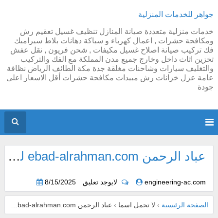
جواهر للخدمات المنزلية
خدمات منزلية متعددة صيانة المنازل تنظيف غسيل تعقيم رش
ومكافحة حشرات , اعمال كهرباء و سباكة دهانات بلاط سيراميك
فك تركيب صيانة اصلاح غسيل مكيفات , شحن فريون , نقل عفش
تخزين اثاث داخل وخارج جميع مدن المملكة مع الفك والتركيب
والتغليف سيارات وشاحنات مغلقة جدة مكة الطائف الرياض نظافة
عامة عزل خزانات رش مبيدات مكافحة حشرات أقل الاسعار اعلى
جودة
عباد الرحمن ebad-alrahman.com للشحن من الرياض
engineering-ac.com
لايوجد تعليق
8/15/2025
الصفحة الرئيسية
›
لا تحمل اسما
›
عباد الرحمن ebad-alrahman.com للشحن من الرياض