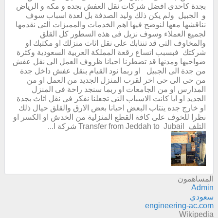
بجدة كاحدى افضل شركات نقل العفش بجده و مكه و الرياض
و الجبيل ولم يكن ذلك وليد الصدفة بل لعدة اسباب سوف
نناقشها معها لنوضح فيها اهم الخدمات والمميزات التى نقدمها
لجميع العملاء وسوف نزيل فى هذه السطور كل القلق
والمخاوف التى قد تنتابك على نقل اثاث منزلك او مكتبك او
شركتك فبسبب اتساع رقعة المملكة العربية السعودية وكثرة
ضواحيها ومدنها قد تضطرنا احيانا ظروف العمل الى نقل عفش
من جدة الى الجبيل او ربما نود القيام بنقل عفش داخل جدة
من حى الى حى اخر لقرب المنزل الجديد من العمل او من
المدارس او من الجامعات او ربما سنجد راحة فى المنزل
الجديد او ايا كانت الاسباب التى تجعلنا نفكر فى نقل اثاث بجدة
او خارج جده ينتاب البعض احيانا بعض الارق والقلق حيال ذلك
نظرا للخوف على كافة القطع المنزلية من الخدش او الكسر او
التلف Transfer from Jeddah to Jubail شركة ا...
المساهمون
Admin
سعودي
engineering-ac.com
Wikipedia