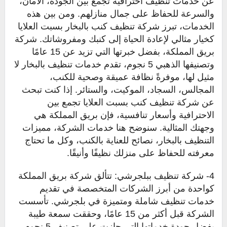
عن خدمات تنظيف احترافية تجمع بين الجودة، الأمان،
والسرعة للحفاظ على جمال منازلهم. ومن بين هذه
الخدمات، تبرز شركة تنظيف كنب بالبخار بسبت العلايا
كخيار مثالي لإعادة الحياة إلى كنبك ومفروشاتك. شركة
بريق المملكة، بفضل خبرتها التي تزيد عن 15 عامًا
وتصنيفها الذهبي 5 نجوم، تقدم خدمات تنظيف بالبخار لا
مثيل لها، موفرةً نظافة عميقة وصحية للكنب،
المجالس، السجاد، الموكيت، والستائر. إذا كنت تبحث
عن شركة تنظيف كنب بسبت العلايا تجمع بين
الاحترافية وأسعار تنافسية، فإن بريق المملكة هي
وجهتك المثالية. سنوضح هنا خدمات الشركة، مميزات
التنظيف بالبخار، نصائح للعناية بالكنب، وكل ما تحتاج
معرفته للحفاظ على منزلك نظيفًا وأنيقًا.
4- شركة تنظيف ببلجرشي: تتألق شركة بريق المملكة
كواحدة من أبرز الشركات المتخصصة في تقديم
خدمات تنظيف شاملة ومتميزة في بلجرشي. تأسست
الشركة قبل أكثر من 15 عامًا، وحققت سمعة طيبة
بفضل جودة خدماتها التي حازت على تصنيف 5 نجوم