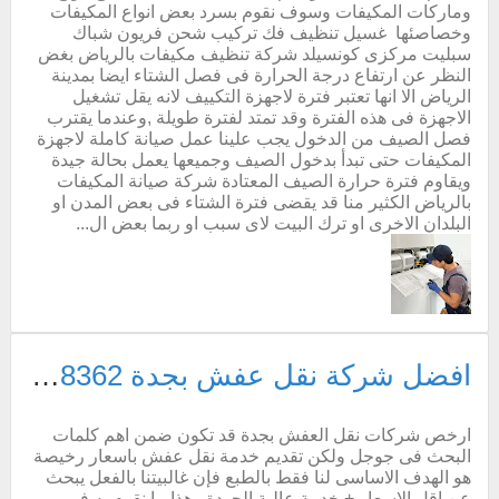
وماركات المكيفات وسوف نقوم بسرد بعض انواع المكيفات
وخصاصئها غسيل تنظيف فك تركيب شحن فريون شباك
سبليت مركزى كونسيلد شركة تنظيف مكيفات بالرياض بغض
النظر عن ارتفاع درجة الحرارة فى فصل الشتاء ايضا بمدينة
الرياض الا انها تعتبر فترة لاجهزة التكييف لانه يقل تشغيل
الاجهزة فى هذه الفترة وقد تمتد لفترة طويلة ,وعندما يقترب
فصل الصيف من الدخول يجب علينا عمل صيانة كاملة لاجهزة
المكيفات حتى تبدأ بدخول الصيف وجميعها يعمل بحالة جيدة
ويقاوم فترة حرارة الصيف المعتادة شركة صيانة المكيفات
بالرياض الكثير منا قد يقضى فترة الشتاء فى بعض المدن او
البلدان الاخرى او ترك البيت لاى سبب او ربما بعض ال...
افضل شركة نقل عفش بجدة 0561818362 خصم 30% فك تركيب تغليف دينا نقل عفش بجده مغلقة
ارخص شركات نقل العفش بجدة قد تكون ضمن اهم كلمات
البحث فى جوجل ولكن تقديم خدمة نقل عفش باسعار رخيصة
هو الهدف الاساسى لنا فقط بالطبع فإن غالبيتنا بالفعل يبحث
عن اقل الاسعار + خدمة عالية الجودة وهذا ما نقوم به فى