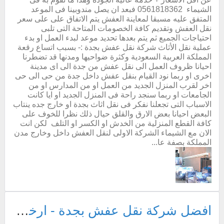
الشيماء 0561818362 فبعد ان يصل مندوبينا فى الموعد
المتفق عليه مسبقا لمعاينة العفش يتم الاتفاق على على سعر
نقل العفش وتقديم كافة الخصومات المتاحة التى تلبى
احتياجات الجميع ثم يتم بعدها تحديد موعد لبدء العمل او بدء
عملية نقل الأثاث شركة نقل عفش بجدة :- بسبب اتساع رقعة
المملكة العربية السعودية وكثرة ضواحيها ومدنها قد تضطرنا
احيانا ظروف العمل الى نقل عفش من جدة الى اى مدينة
اخرى او ربما نود القيام بنقل عفش داخل جدة من حى الى حى
اخر لقرب المنزل الجديد من العمل او من المدارس او من
الجامعات او ربما سنجد راحة فى المنزل الجديد او ايا كانت
الاسباب التى تجعلنا نفكر فى نقل اثاث بجدة او خارج جده ينتاب
البعض احيانا بعض الارق والقلق حيال ذلك نظرا للخوف على
كافة القطع المنزلية من الخدش او الكسر او التلف لكن انت
الان مع الشيماء الشركة الاولى لنقل العفش داخل وخارج مدن
المملكة بصفة عا...
افضل شركة نقل عفش بجدة - ارخص شركة نقل عفش فى جده